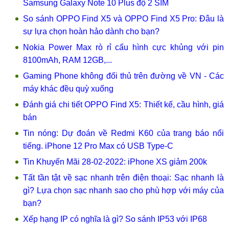
Samsung Galaxy Note 10 Plus độ 2 SIM
So sánh OPPO Find X5 và OPPO Find X5 Pro: Đâu là
sự lựa chọn hoàn hảo dành cho bạn?
Nokia Power Max rò rỉ cấu hình cực khủng với pin
8100mAh, RAM 12GB,...
Gaming Phone không đối thủ trên đường về VN - Các
máy khác đều quỳ xuống
Đánh giá chi tiết OPPO Find X5: Thiết kế, cầu hình, giá
bán
Tin nóng: Dự đoán về Redmi K60 của trang báo nổi
tiếng. iPhone 12 Pro Max có USB Type-C
Tin Khuyến Mãi 28-02-2022: iPhone XS giảm 200k
Tất tần tật về sạc nhanh trên điện thoại: Sạc nhanh là
gì? Lựa chọn sạc nhanh sao cho phù hợp với máy của
bạn?
Xếp hạng IP có nghĩa là gì? So sánh IP53 với IP68