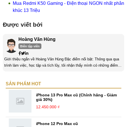
Mua Redmi K50 Gaming - Điện thoại NGON nhất phân
khúc 13 Triệu
Được viết bởi
Hoàng Văn Hùng
Biên tập viên
Giới thiệu ngắn về Hoàng Văn Hùng Đặc điểm nổi bật: Thông qua qua
trình làm việc, học tập và tích lũy, tôi nhận thấy mình có những điểm
nổi bật như sau: Tinh thần cầu tiến, ham học hỏi, chịu áp lực cao. Luôn
luôn học tập không ngừng để trau dồi kiến thức phục vụ công việc. Khả
SẢN PHẨM HOT
năng làm việc độc lập, làm việc nhóm tốt. Yêu thích chạy bộ, nghe
sách nói,... Kinh nghiệm: Tôi đã có ...
iPhone 13 Pro Max cũ (Chính hãng - Giảm
giá 30%)
12.450.000 ₫
iPhone 12 Pro Max cũ