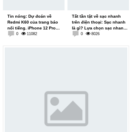
Tin nóng: Dự đoán về
Tất tần tật về sạc nhanh
Redmi K60 của trang báo
trên điện thoại: Sạc nhanh
nổi tiếng. iPhone 12 Pro
là gì? Lựa chọn sạc nhanh
Max có USB Type-C
0
11082
sao cho phù hợp với máy
0
8026
của bạn?