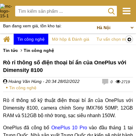
Bạn đang xem giá, tồn kho tại:
Tin công nghệ
Mở hộp & Đánh giá
Tư vấn chọn mua
Tin tức
Tin công nghệ
Rò rỉ thông số điện thoại bí ẩn của OnePlus với
Dimensity 8100
Hoàng Văn Hùng
- 20:34 28/02/2022
0
2719
Tin công nghệ
Rò rỉ thông số kỹ thuật điện thoại bí ẩn của OnePlus với
Dimensity 8100, camera chính Sony IMX766 50MP, 12GB
RAM và 512GB bộ nhớ trong, sạc siêu nhanh 150W.
OnePlus đã công bố
OnePlus 10 Pro
vào đầu tháng 1 tại
Trung Quốc. Nhà sản xuất Trung Quốc dự kiến ​​sẽ phát hành