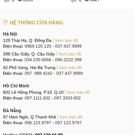
0
0
HỆ THỐNG CỬA HÀNG
Hà Nội
120 Thái Hà, Q. Đống Đa
Xem bản đồ
Điện thoại:
0969.120.120
-
037.437.9999
398 Cầu Giấy, Q. Cầu Giấy
Xem bản đồ
Điện thoại:
034.235.6666
-
096.2222.398
42 Phố Vọng, Hai Bà Trưng
Xem bản đồ
Điện thoại:
097. 988.4242
-
037.437.9999
Hồ Chí Minh
602 Lê Hồng Phong, P.10, Q.10
Xem bản đồ
Điện thoại:
097.1111.602
-
097.3333.602
Đà Nẵng
97 Hàm Nghi, Q.Thanh Khê
Xem bản đồ
Điện thoại:
096.123.9797
-
097.123.9797