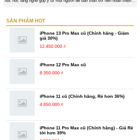
học hỏi, lắng nghe góp ý từ mọi người để bản thân trở nên hoàn thiện
hơn. Luôn nỗ lực, không ngừng sáng tạo và làm mới chính mình để tạo
nên bản sắc riêng cũng như khám phá thêm những điều mới trong cuộc
SẢN PHẨM HOT
sống cũng như công việc. Kinh nghiệm: Lĩnh vực content đòi hỏi sự
tìm tòi, hiểu biết và sáng tạo lớn, từ ...
iPhone 13 Pro Max cũ (Chính hãng - Giảm
giá 30%)
12.450.000 ₫
iPhone 12 Pro Max cũ
8.350.000 ₫
iPhone 11 cũ (Chính hãng, Rẻ hơn 36%)
4.850.000 ₫
iPhone 11 Pro Max cũ (Chính hãng) - Giá Rẻ
tới hơn 39%