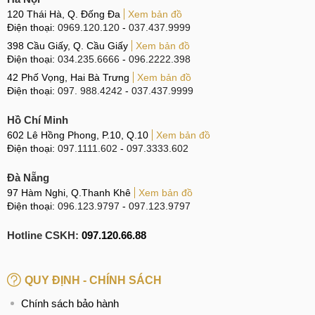
120 Thái Hà, Q. Đống Đa
Xem bản đồ
Điện thoại:
0969.120.120
-
037.437.9999
398 Cầu Giấy, Q. Cầu Giấy
Xem bản đồ
Điện thoại:
034.235.6666
-
096.2222.398
42 Phố Vọng, Hai Bà Trưng
Xem bản đồ
Điện thoại:
097. 988.4242
-
037.437.9999
Hồ Chí Minh
602 Lê Hồng Phong, P.10, Q.10
Xem bản đồ
Điện thoại:
097.1111.602
-
097.3333.602
Đà Nẵng
97 Hàm Nghi, Q.Thanh Khê
Xem bản đồ
Điện thoại:
096.123.9797
-
097.123.9797
Hotline CSKH:
097.120.66.88
QUY ĐỊNH - CHÍNH SÁCH
Chính sách bảo hành