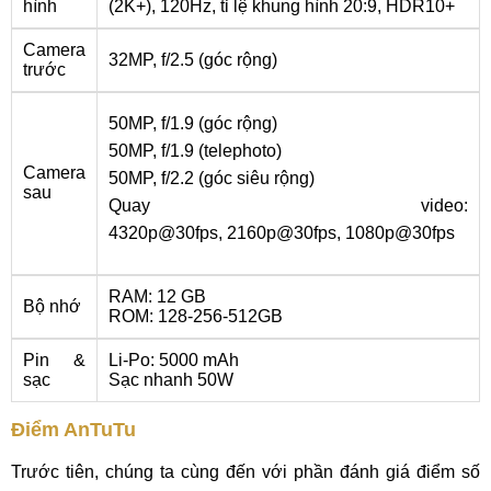
hình
(2K+), 120Hz, tỉ lệ khung hình 20:9, HDR10+
Camera
32MP, f/2.5 (góc rộng)
trước
50MP, f/1.9 (góc rộng)
50MP, f/1.9 (telephoto)
Camera
50MP, f/2.2 (góc siêu rộng)
sau
Quay video:
4320p@30fps, 2160p@30fps, 1080p@30fps
RAM: 12 GB
Bộ nhớ
ROM: 128-256-512GB
Pin &
Li-Po: 5000 mAh
sạc
Sạc nhanh 50W
Điểm AnTuTu
Trước tiên, chúng ta cùng đến với phần đánh giá điểm số