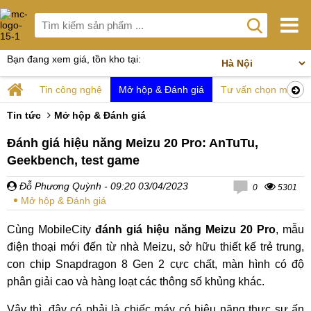
Bạn đang xem giá, tồn kho tại:
Tin công nghệ
Mở hộp & Đánh giá
Tư vấn chọn mua
Tin tức
Mở hộp & Đánh giá
Đánh giá hiệu năng Meizu 20 Pro: AnTuTu,
Geekbench, test game
Đỗ Phương Quỳnh
- 09:20 03/04/2023
0
5301
Mở hộp & Đánh giá
Cùng MobileCity
đánh giá hiệu năng Meizu 20 Pro
, mẫu
điện thoại mới đến từ nhà Meizu, sở hữu thiết kế trẻ trung,
con chip Snapdragon 8 Gen 2 cực chất, màn hình có độ
phân giải cao và hàng loạt các thông số khủng khác.
Vậy thì, đây có phải là chiếc máy có hiệu năng thực sự ấn