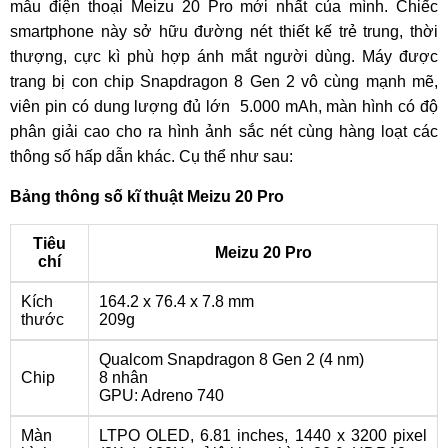
mẫu điện thoại Meizu 20 Pro mới nhất của mình. Chiếc
smartphone này sở hữu đường nét thiết kế trẻ trung, thời
thượng, cực kì phù hợp ánh mắt người dùng. Máy được
trang bị con chip Snapdragon 8 Gen 2 vô cùng mạnh mẽ,
viên pin có dung lượng đủ lớn 5.000 mAh, màn hình có độ
phân giải cao cho ra hình ảnh sắc nét cùng hàng loạt các
thông số hấp dẫn khác. Cụ thể như sau:
Bảng thông số kĩ thuật Meizu 20 Pro
Tiêu
Meizu 20 Pro
chí
Kích
164.2 x 76.4 x 7.8 mm
thước
209g
Qualcom Snapdragon 8 Gen 2 (4 nm)
Chip
8 nhân
GPU: Adreno 740
Màn
LTPO OLED, 6.81 inches, 1440 x 3200 pixel