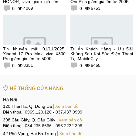
HONOR, vivo giảm giá lên tới
OnePlus giảm giá lên tới 200K
300K
4069
6753
0
0
Tin khuyến mãi 01/11/2025:
Tri Ân Khách Hàng - Ưu Đãi
Xiaomi 17 Pro Max, vivo X300
Khủng Sau Khi Sửa Điện Thoại
Pro giảm giá lên tới 500K
Tại MobileCity
8351
6465
0
0
HỆ THỐNG CỬA HÀNG
Hà Nội
120 Thái Hà, Q. Đống Đa
Xem bản đồ
Điện thoại:
0969.120.120
-
037.437.9999
398 Cầu Giấy, Q. Cầu Giấy
Xem bản đồ
Điện thoại:
034.235.6666
-
096.2222.398
42 Phố Vọng, Hai Bà Trưng
Xem bản đồ