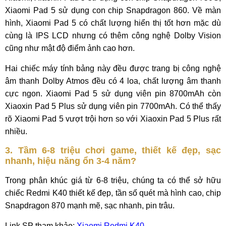
Xiaomi Pad 5 sử dụng con chip Snapdragon 860. Về màn
hình, Xiaomi Pad 5 có chất lượng hiển thị tốt hơn mặc dù
cùng là IPS LCD nhưng có thêm công nghệ Dolby Vision
cũng như mật độ điểm ảnh cao hơn.
Hai chiếc máy tính bảng này đều được trang bị công nghệ
âm thanh Dolby Atmos đều có 4 loa, chất lượng âm thanh
cực ngon. Xiaomi Pad 5 sử dụng viên pin 8700mAh còn
Xiaoxin Pad 5 Plus sử dụng viên pin 7700mAh. Có thể thấy
rõ Xiaomi Pad 5 vượt trội hơn so với Xiaoxin Pad 5 Plus rất
nhiều.
3. Tầm 6-8 triệu chơi game, thiết kế đẹp, sạc
nhanh, hiệu năng ổn 3-4 năm?
Trong phân khúc giá từ 6-8 triệu, chúng ta có thể sở hữu
chiếc Redmi K40 thiết kế đẹp, tần số quét mà hình cao, chip
Snapdragon 870 mạnh mẽ, sạc nhanh, pin trâu.
Link SP tham khảo:
Xiaomi Redmi K40