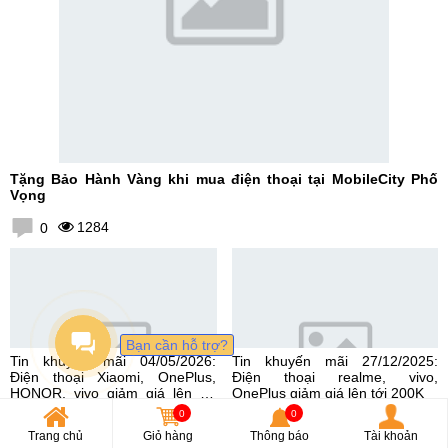
Tặng Bảo Hành Vàng khi mua điện thoại tại MobileCity Phố
Vọng
1284
0
Bạn cần hỗ trợ?
Tin khuyến mãi 04/05/2026:
Tin khuyến mãi 27/12/2025:
Điện thoại Xiaomi, OnePlus,
Điện thoại realme, vivo,
HONOR, vivo giảm giá lên tới
OnePlus giảm giá lên tới 200K
300K
4013
6714
0
0
0
0
Trang chủ
Giỏ hàng
Thông báo
Tài khoản