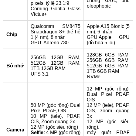
chống xước, phủ
pixels, tỷ lệ 23.1:9
oleophobic
Corning Gorilla Glass
Victus+
Qualcomm SM8475
Apple A15 Bionic (5
Snapdragon 8+ thế hệ
nm), 6 nhân
Chip
1 (4 nm), 8 nhân
GPU:Apple GPU
GPU: Adreno 730
(đồ họa 5 lõi)
128GB 6GB RAM,
256GB 12GB RAM,
256GB 6GB RAM,
512GB 12GB RAM,
Bộ nhớ
512GB 6GB RAM,
1TB 12GB RAM
1TB 6GB RAM
UFS 3.1
NVMe
12 MP (góc rộng),
Dual Pixel PDAF,
OIS
50 MP (góc rộng) Dual
12 MP (tele), PDAF,
Pixel PDAF, OIS
OIS, zoom quang
10 MP (tele), PDAF,
3x
OIS, Zoom quang 3x
12 MP (góc siêu
12 MP (góc siêu rộng)
rộng),
Camera
Selfie:
4 MP (góc rộng)
máy quét PDAF