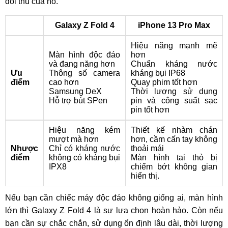
đối thủ của nó.
Galaxy Z Fold 4
iPhone 13 Pro Max
Hiệu năng mạnh mẽ
Màn hình độc đáo
hơn
và đang năng hơn
Chuẩn kháng nước
Ưu
Thông số camera
kháng bụi IP68
điểm
cao hơn
Quay phim tốt hơn
Samsung DeX
Thời lượng sử dụng
Hỗ trợ bút SPen
pin và công suất sạc
pin tốt hơn
Hiệu năng kém
Thiết kế nhàm chán
mượt mà hơn
hơn, cầm cấn tay không
Nhược
Chỉ có kháng nước
thoải mái
điểm
không có kháng bụi
Màn hình tai thỏ bị
IPX8
chiếm bớt không gian
hiển thị.
Nếu bạn cần chiếc máy độc đáo không giống ai, màn hình
lớn thì Galaxy Z Fold 4 là sự lựa chọn hoàn hảo. Còn nếu
bạn cần sự chắc chắn, sử dụng ổn định lâu dài, thời lượng