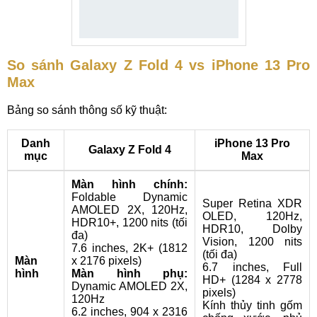
So sánh Galaxy Z Fold 4 vs iPhone 13 Pro
Max
Bảng so sánh thông số kỹ thuật:
Danh
iPhone 13 Pro
Galaxy Z Fold 4
mục
Max
Màn hình chính:
Foldable Dynamic
Super Retina XDR
AMOLED 2X, 120Hz,
OLED, 120Hz,
HDR10+, 1200 nits (tối
HDR10, Dolby
đa)
Vision, 1200 nits
7.6 inches, 2K+ (1812
(tối đa)
Màn
x 2176 pixels)
6.7 inches, Full
hình
Màn hình phụ:
HD+ (1284 x 2778
Dynamic AMOLED 2X,
pixels)
120Hz
Kính thủy tinh gốm
6.2 inches, 904 x 2316