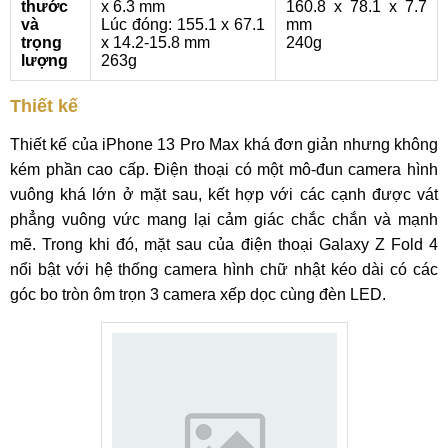
thước
x 6.3 mm
160.8 x 78.1 x 7.7
và
Lúc đóng: 155.1 x 67.1
mm
trọng
x 14.2-15.8 mm
240g
lượng
263g
Thiết kế
Thiết kế của iPhone 13 Pro Max khá đơn giản nhưng không
kém phần cao cấp. Điện thoại có một mô-đun camera hình
vuông khá lớn ở mặt sau, kết hợp với các cạnh được vát
phẳng vuông vức mang lại cảm giác chắc chắn và mạnh
mẽ. Trong khi đó, mặt sau của điện thoại Galaxy Z Fold 4
nổi bật với hệ thống camera hình chữ nhật kéo dài có các
góc bo tròn ôm trọn 3 camera xếp dọc cùng đèn LED.