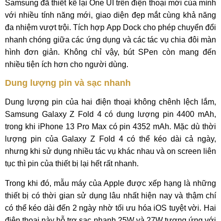
Samsung đã thiết kế lại One UI trên điện thoại mới của mình
với nhiều tính năng mới, giao diện đẹp mắt cùng khả năng
đa nhiệm vượt trội. Tích hợp App Dock cho phép chuyển đổi
nhanh chóng giữa các ứng dụng và các tác vụ chia đôi màn
hình đơn giản. Không chỉ vậy, bút SPen còn mang đến
nhiều tiện ích hơn cho người dùng.
Dung lượng pin và sạc nhanh
Dung lượng pin của hai điện thoại không chênh lệch lắm,
Samsung Galaxy Z Fold 4 có dung lượng pin 4400 mAh,
trong khi iPhone 13 Pro Max có pin 4352 mAh. Mặc dù thời
lượng pin của Galaxy Z Fold 4 có thể kéo dài cả ngày,
nhưng khi sử dụng nhiều tác vụ khác nhau và on screen liên
tục thì pin của thiết bị lại hết rất nhanh.
Trong khi đó, mẫu máy của Apple được xếp hạng là những
thiết bị có thời gian sử dụng lâu nhất hiện nay và thậm chí
có thể kéo dài đến 2 ngày nhờ tối ưu hóa iOS tuyệt vời. Hai
điện thoại này hỗ trợ sạc nhanh 25W và 27W tương ứng với