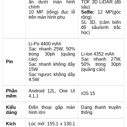
ẩn dưới màn hình
TOF 3D LiDAR (độ
chính
sâu)
10 MP (rộng) đục lỗ
Selfie:
12 MP(góc
trên màn hình phụ
rộng)
SL 3D, (cảm biến
độ sâu/sinh trắc
học)
Li-Po 4400 mAh
Sạc nhanh 25W, 50%
trong 30ph (quảng
Li-Ion 4352 mAh
cáo)
Sạc nhanh 27W,
Pin
Sạc nhanh không dây
50% trong 30ph
15W
(quảng cáo)
Sạc ngược không dây
4.5W
Phần
Android 12L, One UI
iOS 15
mềm
4.1.1
Kiểu
Điện thoại gập màn
Dạng thanh truyền
dáng
hình lớn
thống
Kích
Lúc mở: 155.1 x 130.1