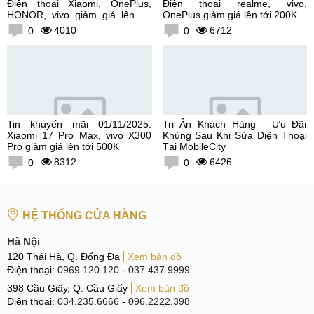
Điện thoại Xiaomi, OnePlus,
Điện thoại realme, vivo,
HONOR, vivo giảm giá lên tới
OnePlus giảm giá lên tới 200K
300K
4010
6712
0
0
Tin khuyến mãi 01/11/2025:
Tri Ân Khách Hàng - Ưu Đãi
Xiaomi 17 Pro Max, vivo X300
Khủng Sau Khi Sửa Điện Thoại
Pro giảm giá lên tới 500K
Tại MobileCity
8312
6426
0
0
HỆ THỐNG CỬA HÀNG
Hà Nội
120 Thái Hà, Q. Đống Đa
Xem bản đồ
Điện thoại:
0969.120.120
-
037.437.9999
398 Cầu Giấy, Q. Cầu Giấy
Xem bản đồ
Điện thoại:
034.235.6666
-
096.2222.398