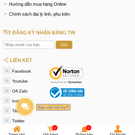
Hướng dẫn mua hàng Online
Chính sách đại lý linh, phụ kiện
ĐĂNG KÝ NHẬN BẢNG TIN
Gửi
LIÊN KẾT
Facebook
Youtube
OA Zalo
Instagram
Bạn cần hỗ trợ?
Tiktok
Twitter
0
0
Trang chủ
Giỏ hàng
Thông báo
Tài khoản