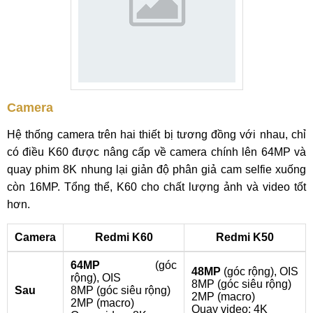
Camera
Hệ thống camera trên hai thiết bị tương đồng với nhau, chỉ
có điều K60 được nâng cấp về camera chính lên 64MP và
quay phim 8K nhung lại giản độ phân giả cam selfie xuống
còn 16MP. Tổng thể, K60 cho chất lượng ảnh và video tốt
hơn.
Camera
Redmi K60
Redmi K50
64MP
(góc
48MP
(góc rộng
)
, OIS
rộng
)
,
OIS
8MP
(góc siêu rộng
)
Sau
8MP
(góc siêu rộng
)
2MP
(
macro
)
2MP
(
macro
)
Quay video: 4K