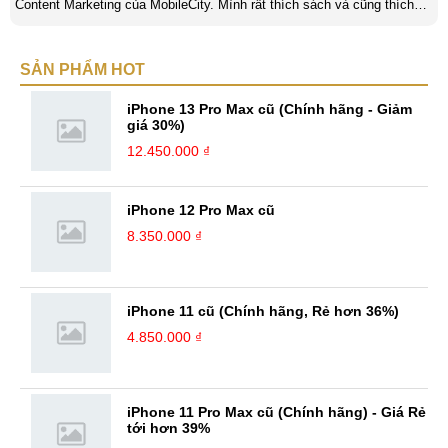
Content Marketing của MobileCity. Mình rất thích sách và cũng thích
viết nữa. Mình luôn thích viết ra những suy nghĩ, cảm nhận của bản
thân ở bất cứ khoảnh khắc nào đặc biệt để lưu giữ lại làm kỉ niệm. Với
SẢN PHẨM HOT
bản thân Đỗ Đức Sang, viết chính là gửi gắm lại những cảm xúc, cảm
nhận, đánh giá chân thực nhất của mình với một vấn đề nào ...
iPhone 13 Pro Max cũ (Chính hãng - Giảm
giá 30%)
12.450.000 ₫
iPhone 12 Pro Max cũ
8.350.000 ₫
iPhone 11 cũ (Chính hãng, Rẻ hơn 36%)
4.850.000 ₫
iPhone 11 Pro Max cũ (Chính hãng) - Giá Rẻ
tới hơn 39%