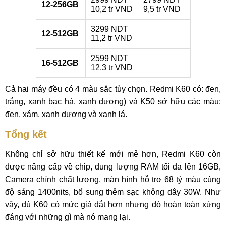
12-256GB
10,2 tr VND
9,5 tr VND
3299 NDT
12-512GB
11,2 tr VND
2599 NDT
16-512GB
12,3 tr VND
Cả hai máy đều có 4 màu sắc tùy chọn. Redmi K60 có: đen,
trắng, xanh bạc hà, xanh dương) và K50 sở hữu các màu:
đen, xám, xanh dương và xanh lá.
Tổng kết
Không chỉ sở hữu thiết kế mới mẻ hơn, Redmi K60 còn
được nâng cấp về chip, dung lượng RAM tối đa lên 16GB,
Camera chính chất lượng, màn hình hỗ trợ 68 tỷ màu cùng
độ sáng 1400nits, bổ sung thêm sạc không dây 30W. Như
vậy, dù K60 có mức giá đắt hơn nhưng đó hoàn toàn xứng
đáng với những gì mà nó mang lại.