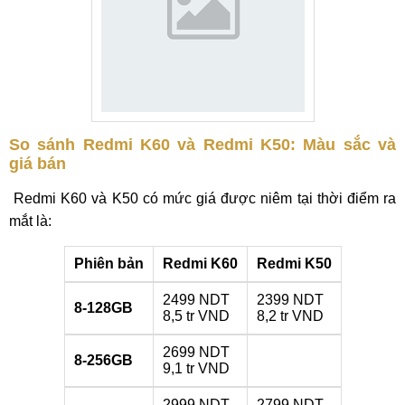
So sánh Redmi K60 và Redmi K50: Màu sắc và
giá bán
Redmi K60 và K50 có mức giá được niêm tại thời điểm ra
mắt là:
Phiên bản
Redmi K60
Redmi K50
2499 NDT
2399 NDT
8-128GB
8,5 tr VND
8,2 tr VND
2699 NDT
8-256GB
9,1 tr VND
2999 NDT
2799 NDT