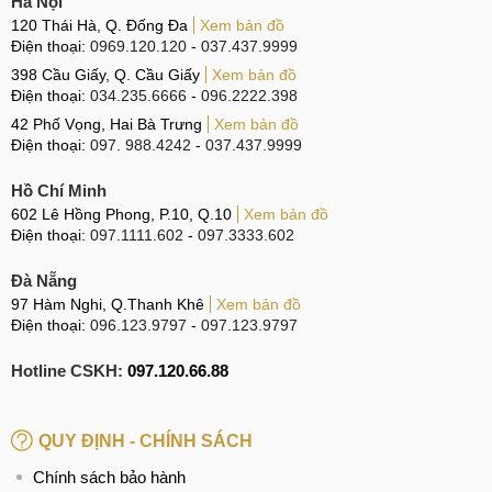
Hà Nội
120 Thái Hà, Q. Đống Đa
Xem bản đồ
Điện thoại:
0969.120.120
-
037.437.9999
398 Cầu Giấy, Q. Cầu Giấy
Xem bản đồ
Điện thoại:
034.235.6666
-
096.2222.398
42 Phố Vọng, Hai Bà Trưng
Xem bản đồ
Điện thoại:
097. 988.4242
-
037.437.9999
Hồ Chí Minh
602 Lê Hồng Phong, P.10, Q.10
Xem bản đồ
Điện thoại:
097.1111.602
-
097.3333.602
Đà Nẵng
97 Hàm Nghi, Q.Thanh Khê
Xem bản đồ
Điện thoại:
096.123.9797
-
097.123.9797
Hotline CSKH:
097.120.66.88
QUY ĐỊNH - CHÍNH SÁCH
Chính sách bảo hành