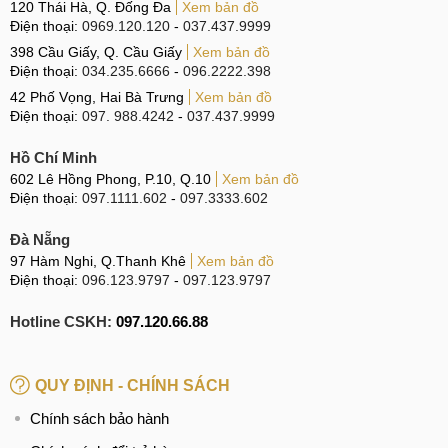
120 Thái Hà, Q. Đống Đa
Xem bản đồ
Điện thoại:
0969.120.120
-
037.437.9999
Về màu sắc, X200s cung cấp 4 màu lựa chọn bao gồm:
398 Cầu Giấy, Q. Cầu Giấy
Xem bản đồ
Đen, Trắng, Tím và Xanh bạc hà. Ngoại trừ các màu cơ bản
Điện thoại:
034.235.6666
-
096.2222.398
Đen và Trắng ra, các màu khác của thiết bị đều có tone màu
42 Phố Vọng, Hai Bà Trưng
Xem bản đồ
nhẹ nhàng tạo sự hài hòa nhưng vẫn đủ sức nổi bật lên cá
Điện thoại:
097. 988.4242
-
037.437.9999
tính của người sở hữu.
Hồ Chí Minh
Màn hình AMOLED 1.5K & 3 camera 50MP, video
602 Lê Hồng Phong, P.10, Q.10
Xem bản đồ
4K
Điện thoại:
097.1111.602
-
097.3333.602
Màn hình AMOLED 120Hz, 6,67 inch 1.5K, độ sáng
Đà Nẵng
5000nit
97 Hàm Nghi, Q.Thanh Khê
Xem bản đồ
Điện thoại:
096.123.9797
-
097.123.9797
Ở mặt trước, Vivo X200s có màn hình phẳng sử dụng tấm
nền AMOLED 6,67 inch với độ phân giải 1.5K. Và có thể vẫn
Hotline CSKH:
097.120.66.88
sẽ có tần số quét 120Hz cùng công nghệ HDR10+ và độ
sáng cực cao lên tới 5000nit cao hơn cả phiên bản Ultra với
QUY ĐỊNH - CHÍNH SÁCH
chỉ 4500nit.
Chính sách bảo hành
Danh sách 5 điện thoại có màn hình AMOLED 1 tỷ màu,