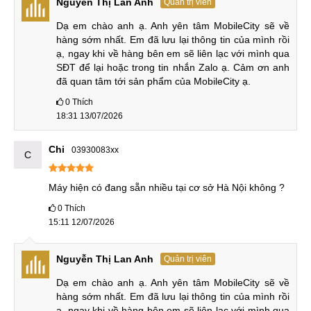
Nguyễn Thị Lan Anh
Quản trị viên
mở rộng thêm lưu trữ qua thẻ nhớ nên bạn hãy cân nhắc
Dạ em chào anh ạ. Anh yên tâm MobileCity sẽ về 
lựa chọn bản dung lượng cho phù hợp nhất.
hàng sớm nhất. Em đã lưu lại thông tin của mình rồi 
ạ, ngay khi về hàng bên em sẽ liên lạc với mình qua 
So sánh Vivo X200s
SĐT để lại hoặc trong tin nhắn Zalo ạ. Cảm ơn anh 
đã quan tâm tới sản phẩm của MobileCity ạ.
Sau đây là phần so sánh Vivo X200s với bản tiền nhiệm và
người ảnh Vivo X200 Ultra xem nó cũng những điểm nổi bật
0
Thích
18:31 13/07/2026
nào không nhé.
Vivo X200s vs Vivo X200
Chi
03930083xx
C
Cả Vivo X200s và Vivo X200 đều sử dụng tấm nền màn
Máy hiện có đang sẵn nhiều tại cơ sở Hà Nội không ?
hình AMOLED 1 tỷ màu, 6,67 inch độ phân giải 1.5K,
nhưng Vivo X200s có độ sang peak cao hơn. Trong khi Vivo
0
Thích
15:11 12/07/2026
X200s sử dụng màn hình phẳng thì Vivo X200 là màn hình
cong nhẹ tràn về 4 cạnh.
Nguyễn Thị Lan Anh
Quản trị viên
Dạ em chào anh ạ. Anh yên tâm MobileCity sẽ về 
So sánh Vivo X200s vs Vivo X200
hàng sớm nhất. Em đã lưu lại thông tin của mình rồi 
ạ, ngay khi về hàng bên em sẽ liên lạc với mình qua 