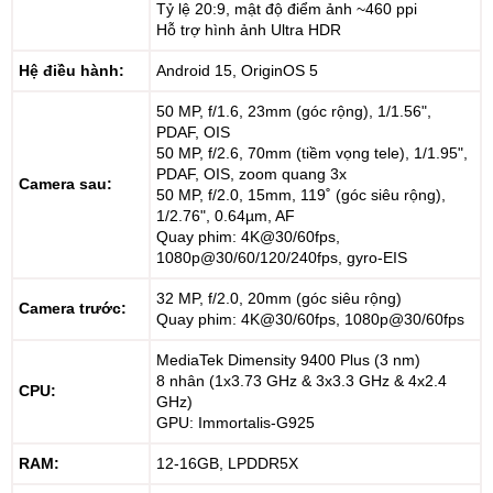
Tỷ lệ 20:9, mật độ điểm ảnh ~460 ppi
Hỗ trợ hình ảnh Ultra HDR
Hệ điều hành:
Android 15, OriginOS 5
50 MP, f/1.6, 23mm (góc rộng), 1/1.56",
PDAF, OIS
50 MP, f/2.6, 70mm (tiềm vọng tele), 1/1.95",
PDAF, OIS, zoom quang 3x
Camera sau:
50 MP, f/2.0, 15mm, 119˚ (góc siêu rộng),
1/2.76", 0.64µm, AF
Quay phim: 4K@30/60fps,
1080p@30/60/120/240fps, gyro-EIS
32 MP, f/2.0, 20mm (góc siêu rộng)
Camera trước:
Quay phim: 4K@30/60fps, 1080p@30/60fps
MediaTek Dimensity 9400 Plus (3 nm)
8 nhân (1x3.73 GHz & 3x3.3 GHz & 4x2.4
CPU:
GHz)
GPU: Immortalis-G925
RAM:
12-16GB, LPDDR5X