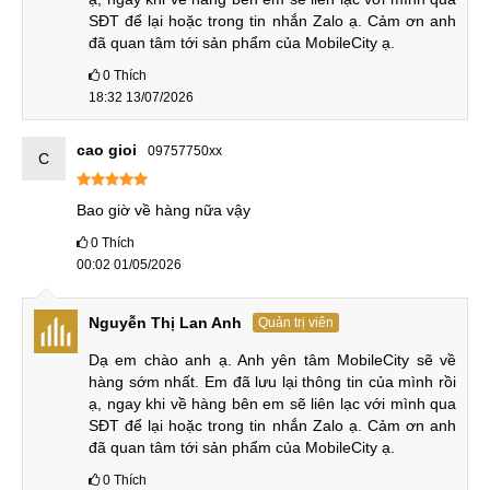
Sử dụng con chip Dimensity 9400 Plus, Vivo X200s có hiệu
SĐT để lại hoặc trong tin nhắn Zalo ạ. Cảm ơn anh 
năng mạnh mẽ hơn bản tiền nhiệm với Dimensity 9400,
đã quan tâm tới sản phẩm của MobileCity ạ.
nhưng không quá nhiều. Ở thời điện hiện tại với các tác vụ
0
Thích
cơ bản và chơi game nặng bạn cũng khó phân biệt sự khác
18:32 13/07/2026
biệt. Bởi chúng đề là những con chip siêu mạnh mẽ.
cao gioi
09757750xx
C
Cùng có sạc nhanh 90W, Vivo X200s lại sở hữu viên pin
khủng hơn với 6200mAh trong khi độ dày hai máy bằng
Bao giờ về hàng nữa vậy
nhau. Đây là điểm cộng lớn của Vivo X200s.
0
Thích
Vivo X200s vs Vivo X200 Ultra
00:02 01/05/2026
Là sản phẩm kèo dưới, Vivo X200s có kích thước nhỏ hơn,
Nguyễn Thị Lan Anh
Quản trị viên
mỏng và nhẹ hơn nhưng lại có viên pin khủng hơn. Ngoài
ra, độ sáng peak của màn hình Vivo X200s có thể đạt được
Dạ em chào anh ạ. Anh yên tâm MobileCity sẽ về 
5000nit cao hơn 4500nit của bản Ultra.
hàng sớm nhất. Em đã lưu lại thông tin của mình rồi 
ạ, ngay khi về hàng bên em sẽ liên lạc với mình qua 
SĐT để lại hoặc trong tin nhắn Zalo ạ. Cảm ơn anh 
đã quan tâm tới sản phẩm của MobileCity ạ.
So sánh Vivo X200 Ultra vs Vivo X200s
0
Thích