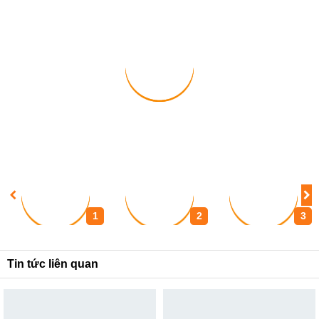
1
2
3
Tin tức liên quan