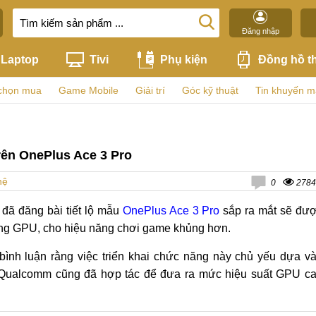
Đăng nhập
Laptop
Tivi
Phụ kiện
Đồng hồ t
chọn mua
Game Mobile
Giải trí
Góc kỹ thuật
Tin khuyến m
rên OnePlus Ace 3 Pro
hệ
0
2784
 đã đăng bài tiết lộ mẫu
OnePlus Ace 3 Pro
sắp ra mắt sẽ đư
ung GPU, cho hiệu năng chơi game khủng hơn.
 bình luận rằng việc triển khai chức năng này chủ yếu dựa v
a Qualcomm cũng đã hợp tác để đưa ra mức hiệu suất GPU c