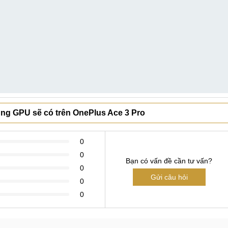
ung GPU sẽ có trên OnePlus Ace 3 Pro
0
0
Bạn có vấn đề cần tư vấn?
0
Gửi câu hỏi
0
0