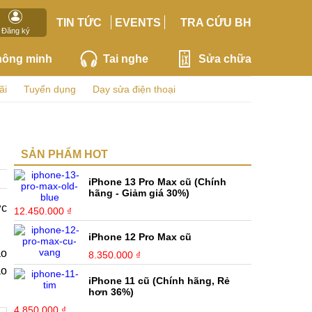
TIN TỨC
EVENTS
TRA CỨU BH
Đăng ký
hông minh
Tai nghe
Sửa chữa
ãi
Tuyển dụng
Dạy sửa điện thoại
SẢN PHẨM HOT
iPhone 13 Pro Max cũ (Chính
hãng - Giảm giá 30%)
ợc
12.450.000 ₫
iPhone 12 Pro Max cũ
ào
8.350.000 ₫
ao
iPhone 11 cũ (Chính hãng, Rẻ
hơn 36%)
4.850.000 ₫