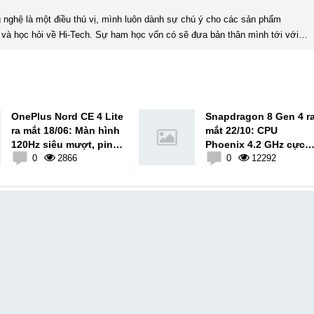
và học hỏi về Hi-Tech. Sự ham học vốn có sẽ đưa bản thân mình tới với
nhiều sự hiểu biết mới mẻ và thú vị. Tinh thần tự giác và sự chuyên nghiệp là điều mà mình đang rèn luyện và hướng tới. ...
OnePlus Nord CE 4 Lite
Snapdragon 8 Gen 4 r
ra mắt 18/06: Màn hình
mắt 22/10: CPU
120Hz siêu mượt, pin
Phoenix 4.2 GHz cực
khủng 5.500mAh
0
2866
khủng
0
12292