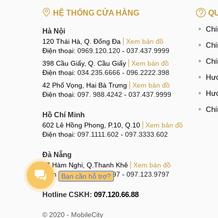
HỆ THỐNG CỬA HÀNG
QU
Chí
Hà Nội
120 Thái Hà, Q. Đống Đa
Xem bản đồ
Chí
Điện thoại:
0969.120.120
-
037.437.9999
Chí
398 Cầu Giấy, Q. Cầu Giấy
Xem bản đồ
Điện thoại:
034.235.6666
-
096.2222.398
Hướ
42 Phố Vọng, Hai Bà Trưng
Xem bản đồ
Hướ
Điện thoại:
097. 988.4242
-
037.437.9999
Chí
Hồ Chí Minh
602 Lê Hồng Phong, P.10, Q.10
Xem bản đồ
Điện thoại:
097.1111.602
-
097.3333.602
Đà Nẵng
97 Hàm Nghi, Q.Thanh Khê
Xem bản đồ
Điện thoại:
096.123.9797
-
097.123.9797
Bạn cần hỗ trợ?
Hotline CSKH:
097.120.66.88
© 2020 - MobileCity