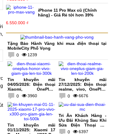
iPhone 11 Pro Max cũ (Chính
hãng) - Giá Rẻ tới hơn 39%
6.550.000 ₫
ới
h,
Tặng Bảo Hành Vàng khi mua điện thoại tại
MobileCity Phố Vọng
1239
0
ớc
Tin khuyến mãi
Tin khuyến mãi
04/05/2026: Điện thoại
27/12/2025: Điện thoại
ng
Xiaomi, OnePlus,
realme, vivo, OnePlus
HONOR, vivo giảm giá
giảm giá lên tới 200K
3960
6676
0
0
lên tới 300K
út
Tri Ân Khách Hàng -
Ưu Đãi Khủng Sau Khi
Tin khuyến mãi
Sửa Điện Thoại Tại
01/11/2025: Xiaomi 17
MobileCity
6397
0