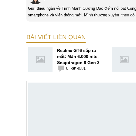
Giới thiệu ngắn về Trịnh Mạnh Cường Đặc điểm nổi bật Công nghệ là một điều thú vị, mình luôn dành sự chú ý cho các sản phẩm
smartphone và viễn thông mới. Mình thường xuyên theo dõi 
BÀI VIẾT LIÊN QUAN
 Redmi K70
Realme GT6 sắp ra
t lượng rất
mắt: Màn 6.000 nits,
đợi
Snapdragon 8 Gen 3
9
0
4581