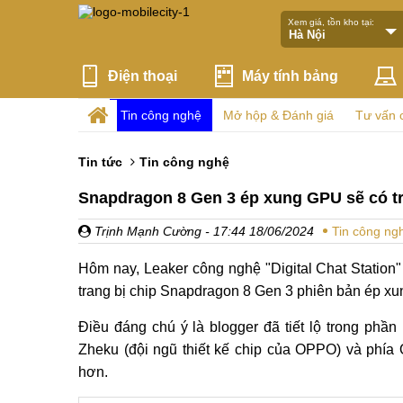
Xem giá, tồn kho tại:
Điện thoại
Máy tính bảng
Tin công nghệ
Mở hộp & Đánh giá
Tư vấn 
Tin tức
Tin công nghệ
Snapdragon 8 Gen 3 ép xung GPU sẽ có t
Trịnh Mạnh Cường
- 17:44 18/06/2024
Tin công ng
Hôm nay, Leaker công nghệ "Digital Chat Station"
trang bị chip Snapdragon 8 Gen 3 phiên bản ép x
Điều đáng chú ý là blogger đã tiết lộ trong phần
Zheku (đội ngũ thiết kế chip của OPPO) và phí
hơn.