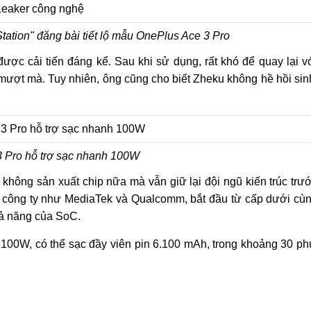
tation" đăng bài tiết lộ mẫu OnePlus Ace 3 Pro
ợc cải tiến đáng kể. Sau khi sử dụng, rất khó để quay lại v
mượt mà. Tuy nhiên, ông cũng cho biết Zheku không hề hồi sin
 Pro hỗ trợ sạc nhanh 100W
hông sản xuất chip nữa mà vẫn giữ lại đội ngũ kiến ​​trúc trư
c công ty như MediaTek và Qualcomm, bắt đầu từ cấp dưới cù
hả năng của SoC.
100W, có thể sạc đầy viên pin 6.100 mAh, trong khoảng 30 ph