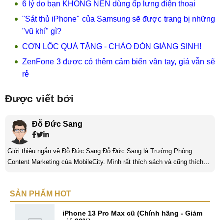
6 lý do bạn KHÔNG NÊN dùng ốp lưng điện thoại
"Sát thủ iPhone" của Samsung sẽ được trang bị những
"vũ khí" gì?
CƠN LỐC QUÀ TẶNG - CHÀO ĐÓN GIÁNG SINH!
ZenFone 3 được có thêm cảm biến vân tay, giá vẫn sẽ
rẻ
Được viết bởi
Đỗ Đức Sang
Giới thiệu ngắn về Đỗ Đức Sang Đỗ Đức Sang là Trưởng Phòng
Content Marketing của MobileCity. Mình rất thích sách và cũng thích
viết nữa. Mình luôn thích viết ra những suy nghĩ, cảm nhận của bản
thân ở bất cứ khoảnh khắc nào đặc biệt để lưu giữ lại làm kỉ niệm. Với
SẢN PHẨM HOT
bản thân Đỗ Đức Sang, viết chính là gửi gắm lại những cảm xúc, cảm
nhận, đánh giá chân thực nhất của mình với một vấn đề nào ...
iPhone 13 Pro Max cũ (Chính hãng - Giảm