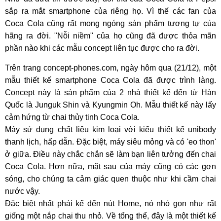
sắp ra mắt smartphone của riêng họ. Vì thế các fan của
Coca Cola cũng rất mong ngóng sản phẩm tương tự của
hãng ra đời. "Nỗi niềm" của họ cũng đã được thỏa mãn
phần nào khi các mẫu concept liên tục được cho ra đời.
Trên trang concept-phones.com, ngày hôm qua (21/12), một
mẫu thiết kế smartphone Coca Cola đã được trình làng.
Concept này là sản phẩm của 2 nhà thiết kế đến từ Hàn
Quốc là Junguk Shin và Kyungmin Oh. Mẫu thiết kế này lấy
cảm hứng từ chai thủy tinh Coca Cola.
Máy sử dụng chất liệu kim loại với kiểu thiết kế unibody
thanh lịch, hấp dẫn. Đặc biệt, máy siêu mỏng và có 'eo thon'
ở giữa. Điều này chắc chắn sẽ làm bạn liên tưởng đến chai
Coca Cola. Hơn nữa, mặt sau của máy cũng có các gợn
sóng, cho chúng ta cảm giác quen thuộc như khi cầm chai
nước vậy.
Đặc biệt nhất phải kể đến nút Home, nó nhỏ gọn như rất
giống một nắp chai thu nhỏ. Về tổng thể, đây là một thiết kế