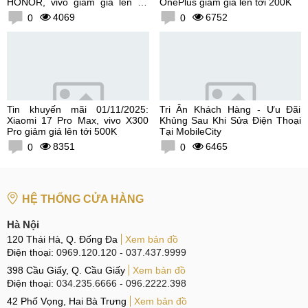
HONOR, vivo giảm giá lên tới
OnePlus giảm giá lên tới 200K
300K
4069
6752
0
0
Tin khuyến mãi 01/11/2025:
Tri Ân Khách Hàng - Ưu Đãi
Xiaomi 17 Pro Max, vivo X300
Khủng Sau Khi Sửa Điện Thoại
Pro giảm giá lên tới 500K
Tại MobileCity
8351
6465
0
0
HỆ THỐNG CỬA HÀNG
Hà Nội
120 Thái Hà, Q. Đống Đa
Xem bản đồ
Điện thoại:
0969.120.120
-
037.437.9999
398 Cầu Giấy, Q. Cầu Giấy
Xem bản đồ
Điện thoại:
034.235.6666
-
096.2222.398
42 Phố Vọng, Hai Bà Trưng
Xem bản đồ