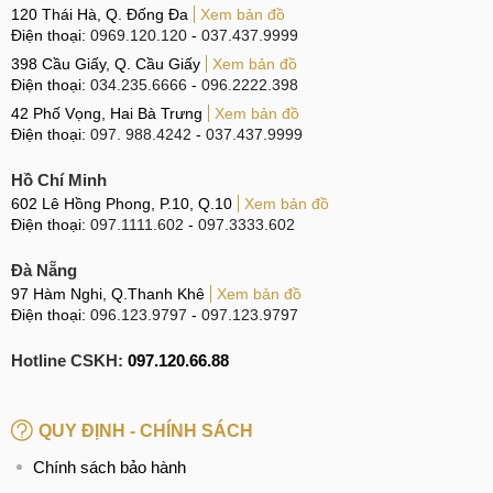
120 Thái Hà, Q. Đống Đa
Xem bản đồ
Điện thoại:
0969.120.120
-
037.437.9999
398 Cầu Giấy, Q. Cầu Giấy
Xem bản đồ
Điện thoại:
034.235.6666
-
096.2222.398
42 Phố Vọng, Hai Bà Trưng
Xem bản đồ
Điện thoại:
097. 988.4242
-
037.437.9999
Hồ Chí Minh
602 Lê Hồng Phong, P.10, Q.10
Xem bản đồ
Điện thoại:
097.1111.602
-
097.3333.602
Đà Nẵng
97 Hàm Nghi, Q.Thanh Khê
Xem bản đồ
Điện thoại:
096.123.9797
-
097.123.9797
Hotline CSKH:
097.120.66.88
QUY ĐỊNH - CHÍNH SÁCH
Chính sách bảo hành