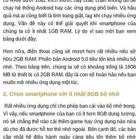
có RAM dưới 1GB. Kích thước này chắc chắn không đủ để
chạy hệ thống Android hay các ứng dụng phổ biến. Và hậu
quả mà ai cũng biết là tình trạng giật, lag khi chạy nhiều ứng
dụng. Vấn đề này có thể giải quyết khi smartphone của
chúng ta có ít nhất 1GB RAM. Lý do vì sao mời bạn xem
bảng dưới đây:
Hơn nữa, điện thoại cũng sẽ mượt hơn rất nhiều nếu sở
hữu 2GB RAM. Phiên bản Android 5.0 tiêu tốn khá nhiều bộ
nhớ. Theo bảng trên, chúng ta sẽ có khoảng trống là 1608
MB từ thiết bị có 2GB RAM, đây là con số hoàn hảo nếu bạn
muốn mở nhiều ứng dụng một lúc.
2. Chọn smartphone với ít nhất 8GB bộ nhớ
Rất nhiều ứng dụng chỉ cho phép bạn cài vào bộ nhớ trong.
Vì vậy, nếu smartphone của bạn có ít hơn 8GB dung lượng,
nó sẽ chẳng thể nào cài thêm game hay ứng dụng nào nữa
dù cho đã được hỗ trợ thẻ nhớ ngoài. Bên cạnh đó, các bản
cập nhật hệ điều hành ngày càng tiêu tốn thêm bộ nhớ