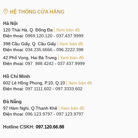
HỆ THỐNG CỬA HÀNG
Hà Nội
120 Thái Hà, Q. Đống Đa
Xem bản đồ
Điện thoại:
0969.120.120
-
037.437.9999
398 Cầu Giấy, Q. Cầu Giấy
Xem bản đồ
Điện thoại:
034.235.6666
-
096.2222.398
42 Phố Vọng, Hai Bà Trưng
Xem bản đồ
Điện thoại:
097. 988.4242
-
037.437.9999
Hồ Chí Minh
602 Lê Hồng Phong, P.10, Q.10
Xem bản đồ
Điện thoại:
097.1111.602
-
097.3333.602
Đà Nẵng
97 Hàm Nghi, Q.Thanh Khê
Xem bản đồ
Điện thoại:
096.123.9797
-
097.123.9797
Hotline CSKH:
097.120.66.88