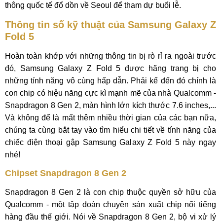
thông quốc tế đổ dồn về Seoul để tham dự buổi lễ.
Thông tin số kỹ thuật của Samsung Galaxy Z
Fold 5
Hoàn toàn khớp với những thông tin bị rò rỉ ra ngoài trước
đó, Samsung Galaxy Z Fold 5 được hãng trang bị cho
những tính năng vô cùng hấp dẫn. Phải kể đến đó chính là
con chip có hiệu năng cực kì mạnh mẽ của nhà Qualcomm -
Snapdragon 8 Gen 2, màn hình lớn kích thước 7.6 inches,...
Và không để là mất thêm nhiều thời gian của các bạn nữa,
chúng ta cùng bắt tay vào tìm hiểu chi tiết về tính năng của
chiếc điện thoại gập Samsung Galaxy Z Fold 5 này ngay
nhé!
Chipset Snapdragon 8 Gen 2
Snapdragon 8 Gen 2 là con chip thuộc quyền sở hữu của
Qualcomm - một tập đoàn chuyên sản xuất chip nổi tiếng
hàng đầu thế giới. Nói về Snapdragon 8 Gen 2, bộ vi xử lý