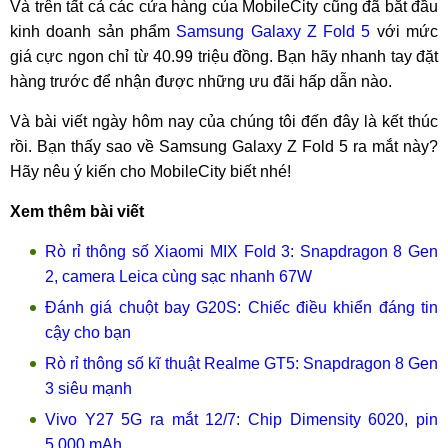
Và trên tất cả các cửa hàng của MobileCity cũng đã bắt đầu
kinh doanh sản phẩm
Samsung Galaxy Z Fold 5
với mức
giá cực ngon chỉ từ 40.99 triệu đồng. Bạn hãy nhanh tay đặt
hàng trước để nhận được những ưu đãi hấp dẫn nào.
Và bài viết ngày hôm nay của chúng tôi đến đây là kết thúc
rồi. Bạn thấy sao về Samsung Galaxy Z Fold 5 ra mắt này?
Hãy nêu ý kiến cho MobileCity biết nhé!
Xem thêm bài viết
Rò rỉ thông số Xiaomi MIX Fold 3: Snapdragon 8 Gen
2, camera Leica cùng sạc nhanh 67W
Đánh giá chuột bay G20S: Chiếc điều khiển đáng tin
cậy cho bạn
Rò rỉ thông số kĩ thuật Realme GT5: Snapdragon 8 Gen
3 siêu mạnh
Vivo Y27 5G ra mắt 12/7: Chip Dimensity 6020, pin
5.000 mAh