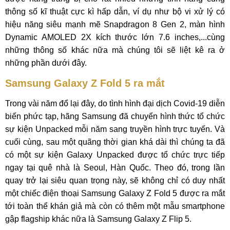
thông số kĩ thuật cực kì hấp dẫn, ví dụ như bộ vi xử lý có
hiệu năng siêu mạnh mẽ Snapdragon 8 Gen 2, màn hình
Dynamic AMOLED 2X kích thước lớn 7.6 inches,...cùng
những thông số khác nữa mà chúng tôi sẽ liệt kê ra ở
những phần dưới đây.
Samsung Galaxy Z Fold 5 ra mắt
Trong vài năm đổ lại đây, do tình hình đại dịch Covid-19 diễn
biến phức tạp, hãng Samsung đã chuyển hình thức tổ chức
sự kiện Unpacked mỗi năm sang truyền hình trực tuyến. Và
cuối cùng, sau một quãng thời gian khá dài thì chúng ta đã
có một sự kiện Galaxy Unpacked được tổ chức trực tiếp
ngay tại quê nhà là Seoul, Hàn Quốc. Theo đó, trong lần
quay trở lại siêu quan trọng này, sẽ không chỉ có duy nhất
một chiếc điện thoại Samsung Galaxy Z Fold 5 được ra mắt
tới toàn thể khán giả mà còn có thêm một mẫu smartphone
gập flagship khác nữa là Samsung Galaxy Z Flip 5.