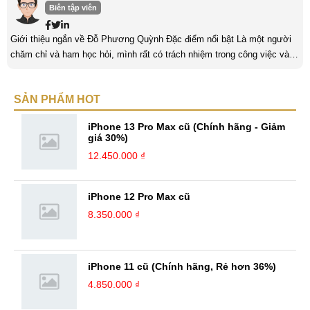
Biên tập viên
Giới thiệu ngắn về Đỗ Phương Quỳnh Đặc điểm nổi bật Là một người
chăm chỉ và ham học hỏi, mình rất có trách nhiệm trong công việc và
nỗ lực cố gắng trên những con đường mà mình đã chọn. Mình luôn
hướng tới những thử thách ở đó, mình sẽ nhận được thêm nhiều bài
SẢN PHẨM HOT
học cũng như kinh nghiệm quý giá. Với niềm đam mê với công nghệ,
mình luôn theo dõi những cập nhật mới nhất về các thiết bị Hi-tech. ...
iPhone 13 Pro Max cũ (Chính hãng - Giảm
giá 30%)
12.450.000 ₫
iPhone 12 Pro Max cũ
8.350.000 ₫
iPhone 11 cũ (Chính hãng, Rẻ hơn 36%)
4.850.000 ₫