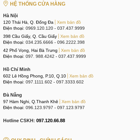
HỆ THỐNG CỬA HÀNG
Hà Nội
120 Thái Hà, Q. Đống Đa
Xem bản đồ
Điện thoại:
0969.120.120
-
037.437.9999
398 Cầu Giấy, Q. Cầu Giấy
Xem bản đồ
Điện thoại:
034.235.6666
-
096.2222.398
42 Phố Vọng, Hai Bà Trưng
Xem bản đồ
Điện thoại:
097. 988.4242
-
037.437.9999
Hồ Chí Minh
602 Lê Hồng Phong, P.10, Q.10
Xem bản đồ
Điện thoại:
097.1111.602
-
097.3333.602
Đà Nẵng
97 Hàm Nghi, Q.Thanh Khê
Xem bản đồ
Điện thoại:
096.123.9797
-
097.123.9797
Hotline CSKH:
097.120.66.88