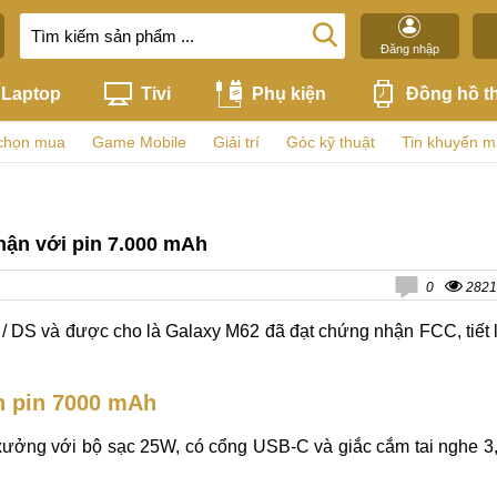
Đăng nhập
Laptop
Tivi
Phụ kiện
Đồng hồ t
chọn mua
Game Mobile
Giải trí
Góc kỹ thuật
Tin khuyến m
ận với pin 7.000 mAh
0
2821
 DS và được cho là Galaxy M62 đã đạt chứng nhận FCC, tiết 
n pin 7000 mAh
 xưởng với bộ sạc 25W, có cổng USB-C và giắc cắm tai nghe 3