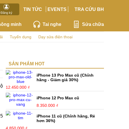
TIN TỨC
EVENTS
TRA CỨU BH
Đăng ký
hông minh
Tai nghe
Sửa chữa
ãi
Tuyển dụng
Dạy sửa điện thoại
SẢN PHẨM HOT
iPhone 13 Pro Max cũ (Chính
hãng - Giảm giá 30%)
lộ
12.450.000 ₫
iPhone 12 Pro Max cũ
8.350.000 ₫
,5
iPhone 11 cũ (Chính hãng, Rẻ
hơn 36%)
4.850.000 ₫