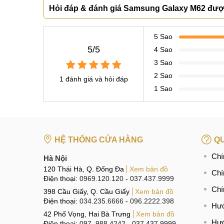
Hỏi đáp & đánh giá Samsung Galaxy M62 đượ
5 Sao
5/5
4 Sao
3 Sao
2 Sao
1 đánh giá và hỏi đáp
1 Sao
HỆ THỐNG CỬA HÀNG
QU
Chí
Hà Nội
120 Thái Hà, Q. Đống Đa
Xem bản đồ
Chí
Điện thoại:
0969.120.120
-
037.437.9999
Chí
398 Cầu Giấy, Q. Cầu Giấy
Xem bản đồ
Điện thoại:
034.235.6666
-
096.2222.398
Hướ
42 Phố Vọng, Hai Bà Trưng
Xem bản đồ
Hướ
Điện thoại:
097. 988.4242
-
037.437.9999