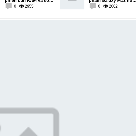
phiên bản RAM và số
phẩm Galaxy M12 hoặ
màu lên tới 11
0
2955
Galaxy M62 vào tuần
0
2062
tới tại Ấn Độ