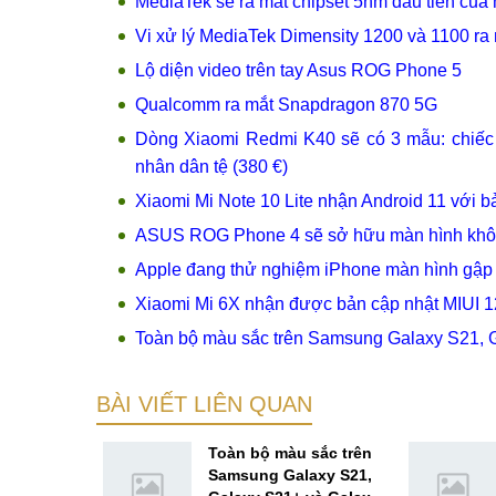
MediaTek sẽ ra mắt chipset 5nm đầu tiên của 
Vi xử lý MediaTek Dimensity 1200 và 1100 ra
Lộ diện video trên tay Asus ROG Phone 5
Qualcomm ra mắt Snapdragon 870 5G
Dòng Xiaomi Redmi K40 sẽ có 3 mẫu: chiếc 
nhân dân tệ (380 €)
Xiaomi Mi Note 10 Lite nhận Android 11 với b
ASUS ROG Phone 4 sẽ sở hữu màn hình không
Apple đang thử nghiệm iPhone màn hình gập 
Xiaomi Mi 6X nhận được bản cập nhật MIUI 1
Toàn bộ màu sắc trên Samsung Galaxy S21, G
BÀI VIẾT LIÊN QUAN
in
Toàn bộ màu sắc trên
laxy A72
Samsung Galaxy S21,