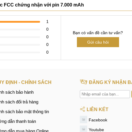
c FCC chứng nhận với pin 7.000 mAh
1
0
Bạn có vấn đề cần tư vấn?
0
Gửi câu hỏi
0
0
Y ĐỊNH - CHÍNH SÁCH
ĐĂNG KÝ NHẬN B
nh sách bảo hành
nh sách đổi trả hàng
LIÊN KẾT
nh sách bảo mật thông tin
Facebook
ng dẫn thanh toán
Youtube
ng dẫn mua hàng Online