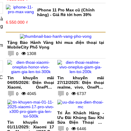
iPhone 11 Pro Max cũ (Chính
hãng) - Giá Rẻ tới hơn 39%
là
6.550.000 ₫
ng
Tặng Bảo Hành Vàng khi mua điện thoại tại
èm
MobileCity Phố Vọng
1308
0
CC
Tin khuyến mãi
Tin khuyến mãi
04/05/2026: Điện thoại
27/12/2025: Điện thoại
Xiaomi, OnePlus,
realme, vivo, OnePlus
HONOR, vivo giảm giá
giảm giá lên tới 200K
4045
6737
0
0
lên tới 300K
Tri Ân Khách Hàng -
Ưu Đãi Khủng Sau Khi
Tin khuyến mãi
Sửa Điện Thoại Tại
01/11/2025: Xiaomi 17
MobileCity
6446
0