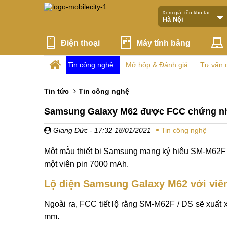
Xem giá, tồn kho tại:
Điện thoại
Máy tính bảng
Tin công nghệ
Mở hộp & Đánh giá
Tư vấn 
Tin tức
Tin công nghệ
Samsung Galaxy M62 được FCC chứng nh
Giang Đức
- 17:32 18/01/2021
Tin công nghệ
Một mẫu thiết bị Samsung mang ký hiệu SM-M62F /
một viên pin 7000 mAh.
Lộ diện Samsung Galaxy M62 với viê
Ngoài ra, FCC tiết lộ rằng SM-M62F / DS sẽ xuất
mm.