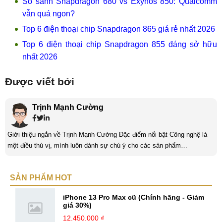
So sánh Snapdragon 680 vs Exynos 850: Qualcomm
vẫn quá ngon?
Top 6 điện thoại chip Snapdragon 865 giá rẻ nhất 2026
Top 6 điện thoại chip Snapdragon 855 đáng sở hữu
nhất 2026
Được viết bởi
Trịnh Mạnh Cường
Giới thiệu ngắn về Trịnh Mạnh Cường Đặc điểm nổi bật Công nghệ là
một điều thú vị, mình luôn dành sự chú ý cho các sản phẩm
smartphone và viễn thông mới. Mình thường xuyên theo dõi và học hỏi
về Hi-Tech. Sự ham học vốn có sẽ đưa bản thân mình tới với nhiều sự
SẢN PHẨM HOT
hiểu biết mới mẻ và thú vị. Tinh thần tự giác và sự chuyên nghiệp là
điều mà mình đang rèn luyện và hướng tới. ...
iPhone 13 Pro Max cũ (Chính hãng - Giảm
giá 30%)
12.450.000 ₫