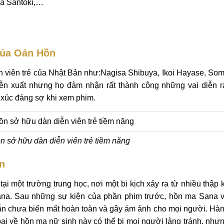
ma Santoki,…
Của Oán Hồn
 viên trẻ của Nhật Bản như:Nagisa Shibuya, Ikoi Hayase, So
ễn xuất nhưng họ đảm nhận rất thành công những vai diễn r
 xúc đáng sợ khi xem phim.
 sở hữu dàn diễn viên trẻ tiềm năng
n
i một trường trung học, nơi một bi kịch xảy ra từ nhiều thập 
Sana. Sau những sự kiện của phần phim trước, hồn ma Sana 
vẫn chưa biến mất hoàn toàn và gây ám ảnh cho mọi người. Hà
oại về hồn ma nữ sinh này có thể bị mọi người lảng tránh, như