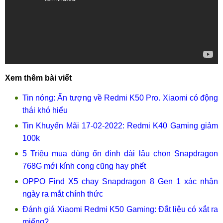
Xem thêm bài viết
Tin nóng: Ấn tượng về Redmi K50 Pro. Xiaomi có động
thái khó hiểu
Tin Khuyến Mãi 17-02-2022: Redmi K40 Gaming giảm
100k
5 Triệu mua dùng ổn định dài lâu chọn Snapdragon
768G mới kính cong cũng hay phết
OPPO Find X5 chạy Snapdragon 8 Gen 1 xác nhận
ngày ra mắt chính thức
Đánh giá Xiaomi Redmi K50 Gaming: Đắt liệu có xắt ra
miếng?