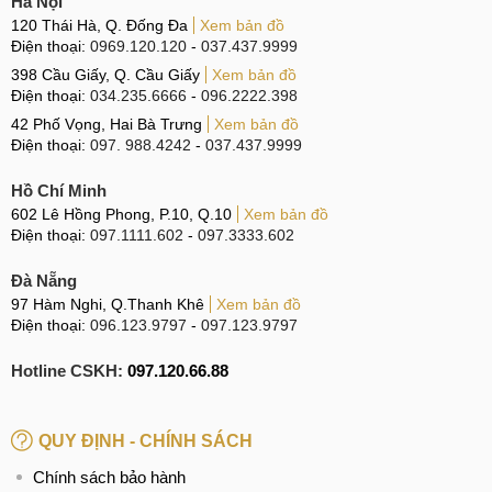
Hà Nội
120 Thái Hà, Q. Đống Đa
Xem bản đồ
Điện thoại:
0969.120.120
-
037.437.9999
398 Cầu Giấy, Q. Cầu Giấy
Xem bản đồ
Điện thoại:
034.235.6666
-
096.2222.398
42 Phố Vọng, Hai Bà Trưng
Xem bản đồ
Điện thoại:
097. 988.4242
-
037.437.9999
Hồ Chí Minh
602 Lê Hồng Phong, P.10, Q.10
Xem bản đồ
Điện thoại:
097.1111.602
-
097.3333.602
Đà Nẵng
97 Hàm Nghi, Q.Thanh Khê
Xem bản đồ
Điện thoại:
096.123.9797
-
097.123.9797
Hotline CSKH:
097.120.66.88
QUY ĐỊNH - CHÍNH SÁCH
Chính sách bảo hành