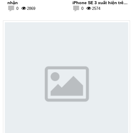
nhận
iPhone SE 3 xuất hiện trên
0
2869
web uy tín
0
2574