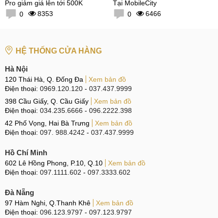
Pro giảm giá lên tới 500K
Tại MobileCity
8353
6466
0
0
HỆ THỐNG CỬA HÀNG
Hà Nội
120 Thái Hà, Q. Đống Đa
Xem bản đồ
Điện thoại:
0969.120.120
-
037.437.9999
398 Cầu Giấy, Q. Cầu Giấy
Xem bản đồ
Điện thoại:
034.235.6666
-
096.2222.398
42 Phố Vọng, Hai Bà Trưng
Xem bản đồ
Điện thoại:
097. 988.4242
-
037.437.9999
Hồ Chí Minh
602 Lê Hồng Phong, P.10, Q.10
Xem bản đồ
Điện thoại:
097.1111.602
-
097.3333.602
Đà Nẵng
97 Hàm Nghi, Q.Thanh Khê
Xem bản đồ
Điện thoại:
096.123.9797
-
097.123.9797