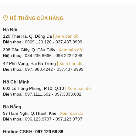
HỆ THỐNG CỬA HÀNG
Hà Nội
120 Thái Hà, Q. Đống Đa
Xem bản đồ
Điện thoại:
0969.120.120
-
037.437.9999
398 Cầu Giấy, Q. Cầu Giấy
Xem bản đồ
Điện thoại:
034.235.6666
-
096.2222.398
42 Phố Vọng, Hai Bà Trưng
Xem bản đồ
Điện thoại:
097. 988.4242
-
037.437.9999
Hồ Chí Minh
602 Lê Hồng Phong, P.10, Q.10
Xem bản đồ
Điện thoại:
097.1111.602
-
097.3333.602
Đà Nẵng
97 Hàm Nghi, Q.Thanh Khê
Xem bản đồ
Điện thoại:
096.123.9797
-
097.123.9797
Hotline CSKH:
097.120.66.88