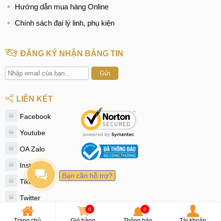
Hướng dẫn mua hàng Online
Chính sách đại lý linh, phụ kiện
ĐĂNG KÝ NHẬN BẢNG TIN
Gửi
LIÊN KẾT
Facebook
Youtube
OA Zalo
Instagram
Bạn cần hỗ trợ?
Tiktok
Twitter
0
0
© 2020 - MobileCity
Trang chủ
Giỏ hàng
Thông báo
Tài khoản