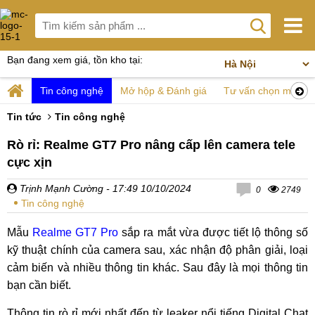
Bạn đang xem giá, tồn kho tại:
Tin công nghệ
Mở hộp & Đánh giá
Tư vấn chọn mua
Tin tức
Tin công nghệ
Rò rỉ: Realme GT7 Pro nâng cấp lên camera tele
cực xịn
Trịnh Mạnh Cường
- 17:49 10/10/2024
0
2749
Tin công nghệ
Mẫu
Realme GT7 Pro
sắp ra mắt vừa được tiết lộ thông số
kỹ thuật chính của camera sau, xác nhận độ phân giải, loại
cảm biến và nhiều thông tin khác. Sau đây là mọi thông tin
bạn cần biết.
Thông tin rò rỉ mới nhất đến từ leaker nổi tiếng Digital Chat