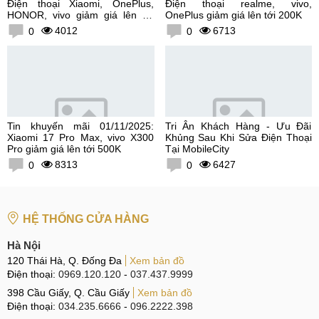
Điện thoại Xiaomi, OnePlus,
Điện thoại realme, vivo,
HONOR, vivo giảm giá lên tới
OnePlus giảm giá lên tới 200K
300K
4012
6713
0
0
Tin khuyến mãi 01/11/2025:
Tri Ân Khách Hàng - Ưu Đãi
Xiaomi 17 Pro Max, vivo X300
Khủng Sau Khi Sửa Điện Thoại
Pro giảm giá lên tới 500K
Tại MobileCity
8313
6427
0
0
HỆ THỐNG CỬA HÀNG
Hà Nội
120 Thái Hà, Q. Đống Đa
Xem bản đồ
Điện thoại:
0969.120.120
-
037.437.9999
398 Cầu Giấy, Q. Cầu Giấy
Xem bản đồ
Điện thoại:
034.235.6666
-
096.2222.398