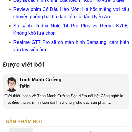
Đây là cấu hình chính của Redmi K80 Pro vừa lộ diện
Review phim Cô Dâu Hào Môn: Há hốc miệng với câu
chuyện phông bạt bá đạo của cô dâu Uyển Ân
So sánh Redmi Note 14 Pro Plus vs Redmi K70E:
Không khó lựa chọn
Realme GT7 Pro sẽ có màn hình Samsung, cảm biến
vân tay siêu âm
Được viết bởi
Trịnh Mạnh Cường
Giới thiệu ngắn về Trịnh Mạnh Cường Đặc điểm nổi bật Công nghệ là
một điều thú vị, mình luôn dành sự chú ý cho các sản phẩm
smartphone và viễn thông mới. Mình thường xuyên theo dõi và học hỏi
về Hi-Tech. Sự ham học vốn có sẽ đưa bản thân mình tới với nhiều sự
SẢN PHẨM HOT
hiểu biết mới mẻ và thú vị. Tinh thần tự giác và sự chuyên nghiệp là
điều mà mình đang rèn luyện và hướng tới. ...