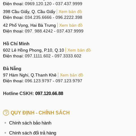
Điện thoại:
0969.120.120
-
037.437.9999
398 Cầu Giấy, Q. Cầu Giấy
Xem bản đồ
Điện thoại:
034.235.6666
-
096.2222.398
42 Phố Vọng, Hai Bà Trưng
Xem bản đồ
Điện thoại:
097. 988.4242
-
037.437.9999
Hồ Chí Minh
602 Lê Hồng Phong, P.10, Q.10
Xem bản đồ
Điện thoại:
097.1111.602
-
097.3333.602
Đà Nẵng
97 Hàm Nghi, Q.Thanh Khê
Xem bản đồ
Điện thoại:
096.123.9797
-
097.123.9797
Hotline CSKH:
097.120.66.88
QUY ĐỊNH - CHÍNH SÁCH
Chính sách bảo hành
Chính sách đổi trả hàng