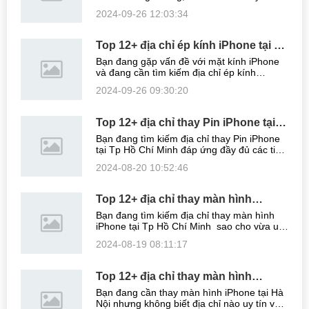
tổng hợp Top những địa chỉ ép kính iPhone
2024-09-26 12:03:34
tại Đà Nẵng Uy tín, Giá rẻ và Lấy ngay. Bạn
hãy yên tâm và sử dụng dịch ...
Top 12+ địa chỉ ép kính iPhone tại Hà
Nội Uy tín, Giá rẻ nhất hiện nay
Bạn đang gặp vấn đề với mặt kính iPhone
và đang cần tìm kiếm địa chỉ ép kính
iPhone tại Hà Nội? Bài viết dưới đây sẽ giới
2024-09-26 09:30:20
thiệu đến các bạn Top những địa chỉ ép
kính iPhone tại Hà Nội Uy tín, Giá ...
Top 12+ địa chỉ thay Pin iPhone tại
Tp Hồ Chí Minh Uy tín, Giá rẻ nhất
Bạn đang tìm kiếm địa chỉ thay Pin iPhone
2024
tại Tp Hồ Chí Minh đáp ứng đầy đủ các tiêu
chí Uy tín, Chất lượng, Giá rẻ nhưng với sự
2024-08-20 10:52:46
bão hòa của thị trường sửa chữa thì điều
đó đang trở thành thách ...
Top 12+ địa chỉ thay màn hình
iPhone tại Tp Hồ Chí Minh Uy tín, Giá
Bạn đang tìm kiếm địa chỉ thay màn hình
rẻ nhất 2024
iPhone tại Tp Hồ Chí Minh sao cho vừa uy
tín chất lượng lại cung cấp dịch vụ với mức
2024-08-19 08:11:17
giá phải chăng? Bài viết dưới đây sẽ liệt kê
những địa chỉ thay màn ...
Top 12+ địa chỉ thay màn hình
iPhone tại Hà Nội Uy tín, Giá rẻ nhất
Bạn đang cần thay màn hình iPhone tại Hà
hiện nay
Nội nhưng không biết địa chỉ nào uy tín và