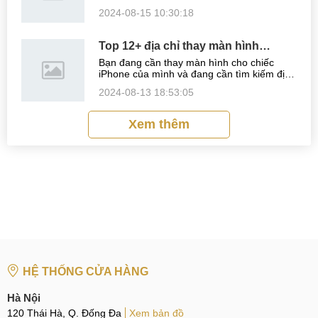
đáng tin cậy? Bạn muốn tìm được địa chỉ
2024-08-15 10:30:18
cung cấp dịch vụ thay màn hình iPhone
đảm bảo chất lượng nhưng giá cả hợp ...
Top 12+ địa chỉ thay màn hình
iPhone tại Hàm Nghi, Đà Nẵng Uy
Bạn đang cần thay màn hình cho chiếc
tín, Giá rẻ nhất 2024
iPhone của mình và đang cần tìm kiếm địa
chỉ thay màn hình iPhone tại Đà Nẵng sao
2024-08-13 18:53:05
cho vừa Uy tín lại cung cấp dịch vụ với mức
giá hợp lý. Bài viết dưới đây sẽ ...
Xem thêm
HỆ THỐNG CỬA HÀNG
Hà Nội
120 Thái Hà, Q. Đống Đa
Xem bản đồ