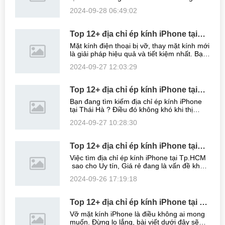
đảm bảo Uy tín? Bài viết dưới đây, chúng
2024-09-28 06:49:02
tôi sẽ giới thiệu đến bạn những địa chỉ ép
kính iPhone tại Hai Bà Trưng ...
Top 12+ địa chỉ ép kính iPhone tại
Cầu Giấy Uy tín, Giá rẻ, Lấy ngay
Mặt kính điện thoại bị vỡ, thay mặt kính mới
là giải pháp hiệu quả và tiết kiệm nhất. Bạn
đang tìm kiếm địa chỉ ép kính iPhone tại
2024-09-27 12:03:29
Cầu Giấy nhưng chưa biết đâu mới là địa
chỉ thực sự uy tín? Cùng ...
Top 12+ địa chỉ ép kính iPhone tại
Thái Hà Uy tín, Giá rẻ nhất
Bạn đang tìm kiếm địa chỉ ép kính iPhone
tại Thái Hà ? Điều đó không khó khi thị
trường sửa chữa ngày càng phát triển như
2024-09-27 10:28:30
hiện nay. Tuy nhiên, để có thể tìm được một
nơi ép kính iPhone tại Thái Hà ...
Top 12+ địa chỉ ép kính iPhone tại
Tp.HCM Giá rẻ, Lấy ngay
Việc tìm địa chỉ ép kính iPhone tại Tp.HCM
sao cho Uy tín, Giá rẻ đang là vấn đề khó
khăn với bạn? Đừng lo lắng, tham khảo bài
2024-09-26 17:19:18
viết dưới đây, bạn sẽ được gợi ý những địa
chỉ ép kính iPhone tại ...
Top 12+ địa chỉ ép kính iPhone tại Đà
Nẵng Uy tín, Giá rẻ nhất hiện nay
Vỡ mặt kính iPhone là điều không ai mong
muốn. Đừng lo lắng, bài viết dưới đây sẽ