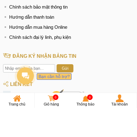
Chính sách bảo mật thông tin
Hướng dẫn thanh toán
Hướng dẫn mua hàng Online
Chính sách đại lý linh, phụ kiện
ĐĂNG KÝ NHẬN BẢNG TIN
Gửi
Bạn cần hỗ trợ?
LIÊN KẾT
Facebook
0
0
Trang chủ
Giỏ hàng
Thông báo
Tài khoản
Youtube
OA Zalo
Instagram
Tiktok