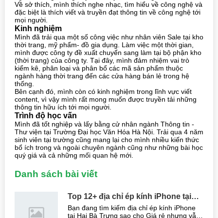
Về sở thích, mình thích nghe nhạc, tìm hiểu về công nghệ và
đặc biệt là thích viết và truyền đạt thông tin về công nghệ tới
mọi người.
Kinh nghiệm
Mình đã trải qua một số công việc như nhân viên Sale tại kho
thời trang, mỹ phẩm- đồ gia dụng. Làm việc một thời gian,
mình được công ty đề xuất chuyển sang làm tại bộ phận kho
(thời trang) của công ty. Tại đây, mình đảm nhiệm vai trò
kiểm kê, phân loại và phân bổ các mã sản phẩm thuộc
ngành hàng thời trang đến các cửa hàng bán lẻ trong hệ
thống.
Bên cạnh đó, mình còn có kinh nghiệm trong lĩnh vực viết
content, vì vậy mình rất mong muốn được truyền tải những
thông tin hữu ích tới mọi người.
Trình độ học vấn
Mình đã tốt nghiệp và lấy bằng cử nhân ngành Thông tin -
Thư viện tại Trường Đại học Văn Hóa Hà Nội. Trải qua 4 năm
sinh viên tại trường cũng mang lại cho mình nhiều kiến thức
bổ ích trong và ngoài chuyên ngành cũng như những bài học
quý giá và cả những mối quan hệ mới.
Danh sách bài viết
Top 12+ địa chỉ ép kính iPhone tại
Hai Bà Trưng Uy tín, Giá rẻ nhất hiện
Bạn đang tìm kiếm địa chỉ ép kính iPhone
nay
tại Hai Bà Trưng sao cho Giá rẻ nhưng vẫn