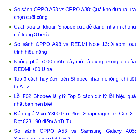
So sánh OPPO A58 vs OPPO A38: Quá khó đưa ra lựa
chọn cuối cùng
Cách xóa tài khoản Shopee cực dễ dàng, nhanh chóng
chỉ trong 3 bước
So sánh OPPO A93 vs REDMI Note 13: Xiaomi out
trình hiệu năng
Không phải 7000 mAh, đây mới là dung lượng pin của
REDMI K80 Ultra
Top 3 cách huỷ đơn trên Shopee nhanh chóng, chi tiết
từ A - Z
Lỗi F02 Shopee là gì? Top 5 cách xử lý lỗi hiệu quả
nhất bạn nên biết
Đánh giá Vivo Y300 Pro Plus: Snapdragon 7s Gen 3 -
Đạt 823.190 điểm AnTuTu
So sánh OPPO A53 vs Samsung Galaxy A05:
Samsung liệu có tốt hơn?