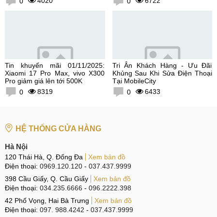
4020
6722
0
0
Tin khuyến mãi 01/11/2025:
Tri Ân Khách Hàng - Ưu Đãi
Xiaomi 17 Pro Max, vivo X300
Khủng Sau Khi Sửa Điện Thoại
Pro giảm giá lên tới 500K
Tại MobileCity
8319
6433
0
0
HỆ THỐNG CỬA HÀNG
Hà Nội
120 Thái Hà, Q. Đống Đa
Xem bản đồ
Điện thoại:
0969.120.120
-
037.437.9999
398 Cầu Giấy, Q. Cầu Giấy
Xem bản đồ
Điện thoại:
034.235.6666
-
096.2222.398
42 Phố Vọng, Hai Bà Trưng
Xem bản đồ
Điện thoại:
097. 988.4242
-
037.437.9999