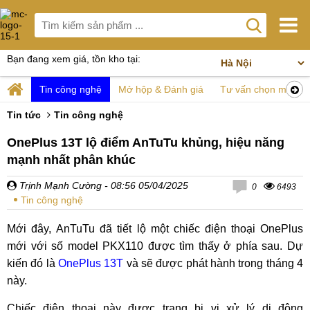
Bạn đang xem giá, tồn kho tại:
Tin công nghệ
Mở hộp & Đánh giá
Tư vấn chọn mua
Tin tức
Tin công nghệ
OnePlus 13T lộ điểm AnTuTu khủng, hiệu năng
mạnh nhất phân khúc
Trịnh Mạnh Cường
- 08:56 05/04/2025
0
6493
Tin công nghệ
Mới đây, AnTuTu đã tiết lộ một chiếc điện thoại OnePlus
mới với số model PKX110 được tìm thấy ở phía sau. Dự
kiến ​​đó là
OnePlus 13T
và sẽ được phát hành trong tháng 4
này.
Chiếc điện thoại này được trang bị vi xử lý di động