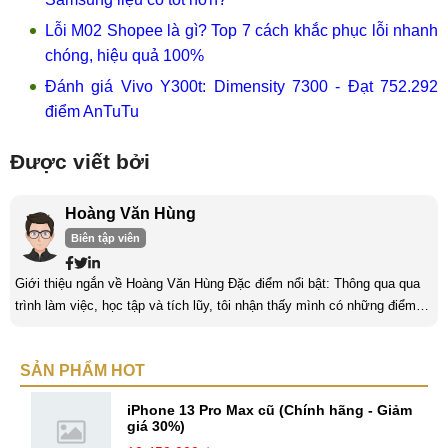
Lỗi M02 Shopee là gì? Top 7 cách khắc phục lỗi nhanh
chóng, hiệu quả 100%
Đánh giá Vivo Y300t: Dimensity 7300 - Đạt 752.292
điểm AnTuTu
Được viết bởi
Hoàng Văn Hùng
Biên tập viên
Giới thiệu ngắn về Hoàng Văn Hùng Đặc điểm nổi bật: Thông qua qua
trình làm việc, học tập và tích lũy, tôi nhận thấy mình có những điểm
nổi bật như sau: Tinh thần cầu tiến, ham học hỏi, chịu áp lực cao. Luôn
luôn học tập không ngừng để trau dồi kiến thức phục vụ công việc. Khả
SẢN PHẨM HOT
năng làm việc độc lập, làm việc nhóm tốt. Yêu thích chạy bộ, nghe
sách nói,... Kinh nghiệm: Tôi đã có ...
iPhone 13 Pro Max cũ (Chính hãng - Giảm
giá 30%)