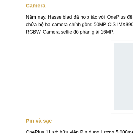
Camera
Năm nay, Hasselblad đã hợp tác với OnePlus để 
chứa bộ ba camera chính gồm: 50MP OIS IMX890
RGBW. Camera selfie độ phân giải 16MP.
Pin và sạc
OnePlus 11 sở hữu viên Pin dung lượng 5.000mA