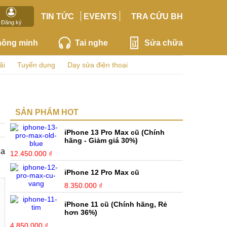
TIN TỨC
EVENTS
TRA CỨU BH
Đăng ký
hông minh
Tai nghe
Sửa chữa
ãi
Tuyển dụng
Dạy sửa điện thoại
SẢN PHẨM HOT
iPhone 13 Pro Max cũ (Chính
hãng - Giảm giá 30%)
ủa
12.450.000 ₫
iPhone 12 Pro Max cũ
8.350.000 ₫
iPhone 11 cũ (Chính hãng, Rẻ
hơn 36%)
4.850.000 ₫