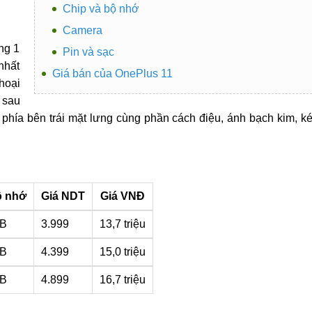
Chip và bộ nhớ
Camera
ng 1
Pin và sạc
nhất
Giá bán của OnePlus 11
hoại
 sau
 phía bên trái mặt lưng cùng phần cách điệu, ánh bạch kim, k
ộ nhớ
Giá NDT
Giá VNĐ
GB
3.999
13,7 triệu
GB
4.399
15,0 triệu
GB
4.899
16,7 triệu