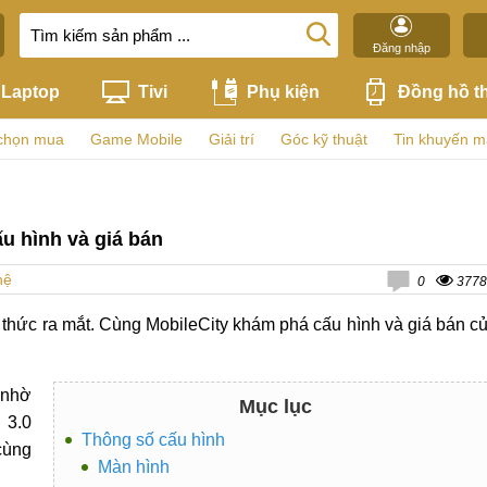
Đăng nhập
Laptop
Tivi
Phụ kiện
Đồng hồ t
chọn mua
Game Mobile
Giải trí
Góc kỹ thuật
Tin khuyến m
ấu hình và giá bán
hệ
0
3778
thức ra mắt. Cùng MobileCity khám phá cấu hình và giá bán c
 nhờ
Mục lục
 3.0
Thông số cấu hình
cùng
Màn hình