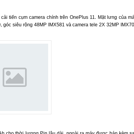
cải tiến cụm camera chính trên OnePlus 11. Mặt lưng của m
, góc siêu rộng 48MP IMX581 và camera tele 2X 32MP IMX7
h cho thời lượng Pin lâu dài, ngoài ra máy được bán kèm s