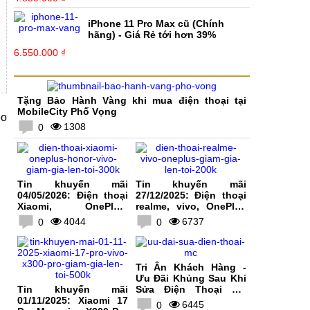
iPhone 11 Pro Max cũ (Chính
hãng) - Giá Rẻ tới hơn 39%
6.550.000 ₫
Tặng Bảo Hành Vàng khi mua điện thoại tại
MobileCity Phố Vọng
éo
1308
0
Tin khuyến mãi
Tin khuyến mãi
04/05/2026: Điện thoại
27/12/2025: Điện thoại
Xiaomi, OnePlus,
realme, vivo, OnePlus
HONOR, vivo giảm giá
giảm giá lên tới 200K
4044
6737
0
0
lên tới 300K
Tri Ân Khách Hàng -
Ưu Đãi Khủng Sau Khi
Tin khuyến mãi
Sửa Điện Thoại Tại
01/11/2025: Xiaomi 17
MobileCity
6445
0