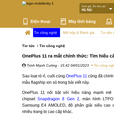
Xem giá, tồn kho tại:
Điện thoại
Máy tính bảng
Tin công nghệ
Mở hộp & Đánh giá
Tư vấn 
Tin tức
Tin công nghệ
OnePlus 11 ra mắt chính thức: Tìm hiểu c
Trịnh Mạnh Cường
- 15:42 04/01/2023
Tin công ng
Sau loạt rò rỉ, cuối cùng
OnePlus 11
cũng đã chính 
mẫu flagship xịn sò trong bài viết này.
OnePlus 11 nổi bật với hiệu năng mạnh mẽ
chipset
Snapdragon 8 Gen 2
, màn hình LTPO
Samsung E4 AMOLED, độ phân giải siêu cao 
nhiều trang bị cao cấp khác.