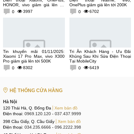
Điện thoại Xiaomi, OnePlus,
Điện thoại realme, vivo,
HONOR, vivo giảm giá lên tới
OnePlus giảm giá lên tới 200K
300K
3997
6702
0
0
Tin khuyến mãi 01/11/2025:
Tri Ân Khách Hàng - Ưu Đãi
Xiaomi 17 Pro Max, vivo X300
Khủng Sau Khi Sửa Điện Thoại
Pro giảm giá lên tới 500K
Tại MobileCity
8302
6419
0
0
HỆ THỐNG CỬA HÀNG
Hà Nội
120 Thái Hà, Q. Đống Đa
Xem bản đồ
Điện thoại:
0969.120.120
-
037.437.9999
398 Cầu Giấy, Q. Cầu Giấy
Xem bản đồ
Điện thoại:
034.235.6666
-
096.2222.398