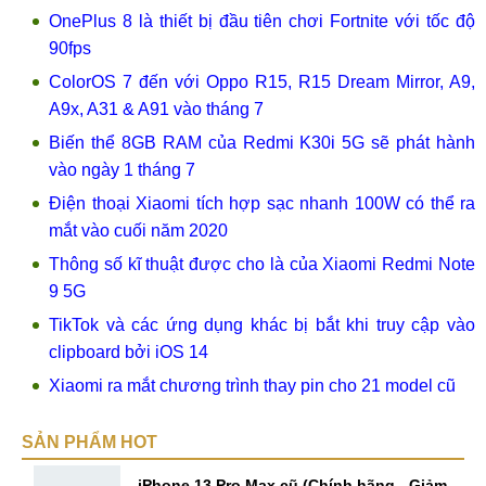
OnePlus 8 là thiết bị đầu tiên chơi Fortnite với tốc độ
90fps
ColorOS 7 đến với Oppo R15, R15 Dream Mirror, A9,
A9x, A31 & A91 vào tháng 7
Biến thể 8GB RAM của Redmi K30i 5G sẽ phát hành
vào ngày 1 tháng 7
Điện thoại Xiaomi tích hợp sạc nhanh 100W có thể ra
mắt vào cuối năm 2020
Thông số kĩ thuật được cho là của Xiaomi Redmi Note
9 5G
TikTok và các ứng dụng khác bị bắt khi truy cập vào
clipboard bởi iOS 14
Xiaomi ra mắt chương trình thay pin cho 21 model cũ
SẢN PHẨM HOT
iPhone 13 Pro Max cũ (Chính hãng - Giảm