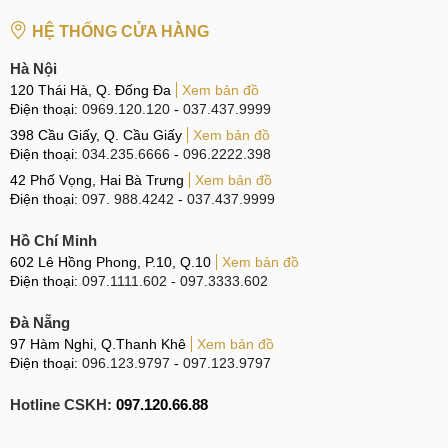
HỆ THỐNG CỬA HÀNG
Hà Nội
120 Thái Hà, Q. Đống Đa
Xem bản đồ
Điện thoại:
0969.120.120
-
037.437.9999
398 Cầu Giấy, Q. Cầu Giấy
Xem bản đồ
Điện thoại:
034.235.6666
-
096.2222.398
42 Phố Vọng, Hai Bà Trưng
Xem bản đồ
Điện thoại:
097. 988.4242
-
037.437.9999
Hồ Chí Minh
602 Lê Hồng Phong, P.10, Q.10
Xem bản đồ
Điện thoại:
097.1111.602
-
097.3333.602
Đà Nẵng
97 Hàm Nghi, Q.Thanh Khê
Xem bản đồ
Điện thoại:
096.123.9797
-
097.123.9797
Hotline CSKH:
097.120.66.88