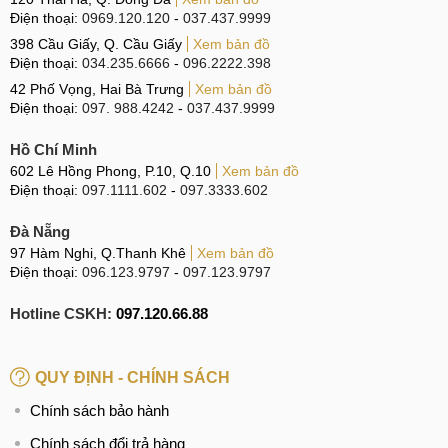
Điện thoại:
0969.120.120
-
037.437.9999
398 Cầu Giấy, Q. Cầu Giấy
Xem bản đồ
Điện thoại:
034.235.6666
-
096.2222.398
42 Phố Vọng, Hai Bà Trưng
Xem bản đồ
Điện thoại:
097. 988.4242
-
037.437.9999
Hồ Chí Minh
602 Lê Hồng Phong, P.10, Q.10
Xem bản đồ
Điện thoại:
097.1111.602
-
097.3333.602
Đà Nẵng
97 Hàm Nghi, Q.Thanh Khê
Xem bản đồ
Điện thoại:
096.123.9797
-
097.123.9797
Hotline CSKH:
097.120.66.88
QUY ĐỊNH - CHÍNH SÁCH
Chính sách bảo hành
Chính sách đổi trả hàng