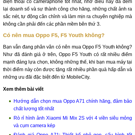
điện thoại có cameraphone tốt nhất, nhờ điều này đã đem
lại doanh số và sự thành công cho hãng, những chất ảnh ra
sắc nét, tự động cân chỉnh và làm mịn ra chuyên nghiệp mà
không cần phải đến các phần mềm bên thứ 3.
Có nên mua Oppo F5, F5 Youth không?
Bạn vẫn đang phân vân có nên mua Oppo F5 Youth không?
Như đã đánh giá ở trên, Oppo F5 Youth có rất nhiều điểm
mạnh đáng lựa chọn, không những thế, khi bạn mua máy tại
thời điểm này còn được tặng rất nhiều phần quà hấp dẫn và
những ưu đãi đặc biệt đến từ MobileCity.
Xem thêm bài viết
Hướng dẫn chọn mua Oppo A71 chính hãng, đảm bảo
chất lượng tốt nhất
Rò rỉ hình ảnh Xiaomi Mi Mix 2S với 4 viền siêu mỏng
và cụm camera kép
Đánh giá Oppo A71: Thiết kế nhỏ gọn, cấu hình tốt