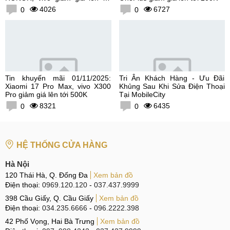
300K
4026
6727
0
0
Tin khuyến mãi 01/11/2025:
Tri Ân Khách Hàng - Ưu Đãi
Xiaomi 17 Pro Max, vivo X300
Khủng Sau Khi Sửa Điện Thoại
Pro giảm giá lên tới 500K
Tại MobileCity
8321
6435
0
0
HỆ THỐNG CỬA HÀNG
Hà Nội
120 Thái Hà, Q. Đống Đa
Xem bản đồ
Điện thoại:
0969.120.120
-
037.437.9999
398 Cầu Giấy, Q. Cầu Giấy
Xem bản đồ
Điện thoại:
034.235.6666
-
096.2222.398
42 Phố Vọng, Hai Bà Trưng
Xem bản đồ