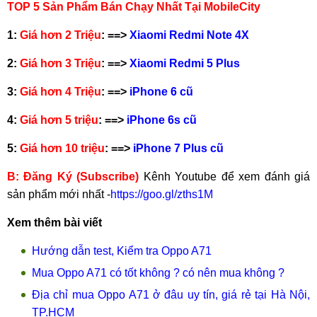
TOP 5 Sản Phẩm Bán Chạy Nhất Tại MobileCity
1:
Giá hơn 2 Triệu
: ==>
Xiaomi Redmi Note 4X
2:
Giá hơn 3 Triệu
: ==>
Xiaomi Redmi 5 Plus
3:
Giá hơn 4 Triệu
: ==>
iPhone 6 cũ
4:
Giá hơn 5 triệu
: ==>
iPhone 6s cũ
5:
Giá hơn 10 triệu
: ==>
iPhone 7 Plus cũ
B:
Đăng Ký (Subscribe)
Kênh Youtube để xem đánh giá
sản phẩm mới nhất -
https://goo.gl/zths1M
Xem thêm bài viết
Hướng dẫn test, Kiểm tra Oppo A71
Mua Oppo A71 có tốt không ? có nên mua không ?
Địa chỉ mua Oppo A71 ở đâu uy tín, giá rẻ tại Hà Nội,
TP.HCM