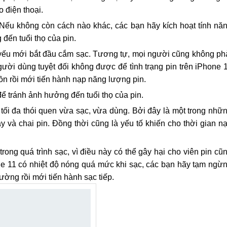
 điện thoại.
Nếu không còn cách nào khác, các bạn hãy kích hoạt tính nă
đến tuổi thọ của pin.
n yếu mới bắt đầu cắm sạc. Tương tự, mọi người cũng không ph
gười dùng tuyệt đối không được để tình trạng pin trên iPhone 
 rồi mới tiến hành nạp năng lượng pin.
để tránh ảnh hưởng đến tuổi thọ của pin.
 tối đa thói quen vừa sạc, vừa dùng. Bởi đây là một trong nhữ
 và chai pin. Đồng thời cũng là yếu tố khiến cho thời gian n
rong quá trình sạc, vì điều này có thể gây hại cho viên pin cũ
ne 11 có nhiệt độ nóng quá mức khi sạc, các bạn hãy tạm ngừ
ường rồi mới tiến hành sạc tiếp.