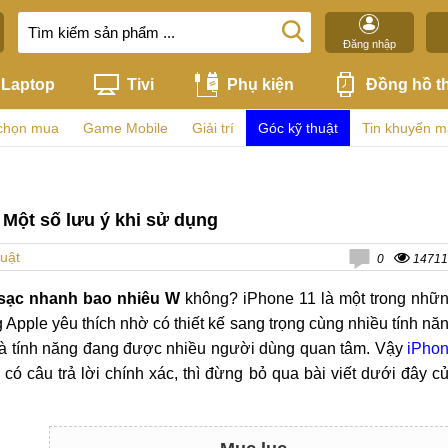
Đăng nhập
Laptop
Tivi
Phụ kiện
Đồng hồ t
chọn mua
Game Mobile
Giải trí
Góc kỹ thuật
Tin khuyến m
 Một số lưu ý khi sử dụng
uật
0
14711
 sạc nhanh bao nhiêu W
không? iPhone 11 là một trong nhữ
Apple yêu thích nhờ có thiết kế sang trọng cùng nhiều tính nă
 là tính năng đang được nhiều người dùng quan tâm. Vậy
iPho
ó câu trả lời chính xác, thì đừng bỏ qua bài viết dưới đây c