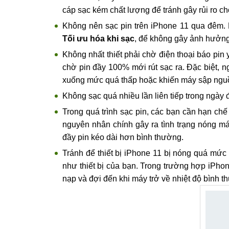
cáp sạc kém chất lượng để tránh gây rủi ro cho
Không nên sạc pin trên iPhone 11 qua đêm. 
Tối ưu hóa khi sạc
, để không gây ảnh hưởng 
Không nhất thiết phải chờ điện thoại báo pi
chờ pin đầy 100% mới rút sạc ra. Đặc biệt, n
xuống mức quá thấp hoặc khiến máy sập nguồn
Không sạc quá nhiều lần liên tiếp trong ngày 
Trong quá trình sạc pin, các bạn cần hạn chế
nguyên nhân chính gây ra tình trạng nóng máy
đầy pin kéo dài hơn bình thường.
Tránh để thiết bị iPhone 11 bị nóng quá mức t
như thiết bị của bạn. Trong trường hợp iPho
nạp và đợi đến khi máy trở về nhiệt độ bình th