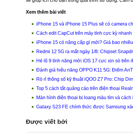
sẽ giúp ích cho bạn trong quá trình sử dụng. Cảm ơ
Xem thêm bài viết
iPhone 15 và iPhone 15 Plus sẽ có camera c
Cách edit CapCut trên máy tính cực kỳ nhanh
iPhone 15 có nâng cấp gì mới? Giá bao nhiêu,
Redmi 12 5G ra mắt ngày 1/8: Chipset Snapd
Hé lộ 9 tính năng mới iOS 17 cực xịn sò trên 
Đánh giá hiệu năng OPPO K11 5G: Điểm AnT
Rò rỉ thông số kỹ thuật iQOO Z7 Pro: Chip Di
Top 5 cách tắt quảng cáo trên điện thoại Rea
Màn hình điện thoại bị loang màu tím và cách
Galaxy S23 FE chính thức được Samsung xác
Được viết bởi