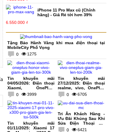
iPhone 11 Pro Max cũ (Chính
hãng) - Giá Rẻ tới hơn 39%
6.550.000 ₫
Tặng Bảo Hành Vàng khi mua điện thoại tại
MobileCity Phố Vọng
1275
0
Tin khuyến mãi
Tin khuyến mãi
ía
04/05/2026: Điện thoại
27/12/2025: Điện thoại
Xiaomi, OnePlus,
realme, vivo, OnePlus
HONOR, vivo giảm giá
giảm giá lên tới 200K
3999
6705
0
0
lên tới 300K
Tri Ân Khách Hàng -
Ưu Đãi Khủng Sau Khi
Tin khuyến mãi
Sửa Điện Thoại Tại
01/11/2025: Xiaomi 17
MobileCity
6421
0