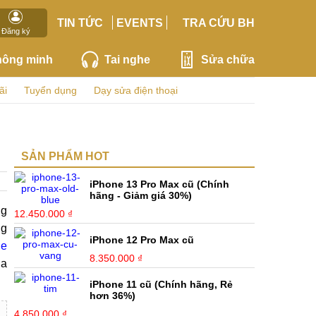
TIN TỨC
EVENTS
TRA CỨU BH
Đăng ký
hông minh
Tai nghe
Sửa chữa
ãi
Tuyển dụng
Dạy sửa điện thoại
SẢN PHẨM HOT
iPhone 13 Pro Max cũ (Chính
hãng - Giảm giá 30%)
ng
12.450.000 ₫
ng
iPhone 12 Pro Max cũ
ne
8.350.000 ₫
ủa
iPhone 11 cũ (Chính hãng, Rẻ
hơn 36%)
4.850.000 ₫