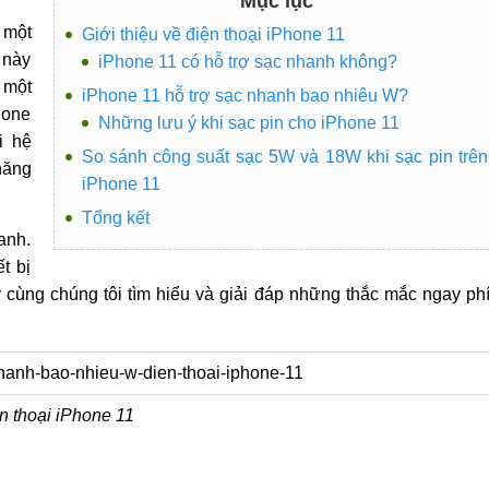
Mục lục
 một
Giới thiệu về điện thoại iPhone 11
 này
iPhone 11 có hỗ trợ sạc nhanh không?
 một
iPhone 11 hỗ trợ sạc nhanh bao nhiêu W?
hone
Những lưu ý khi sạc pin cho iPhone 11
i hệ
So sánh công suất sạc 5W và 18W khi sạc pin trên
năng
iPhone 11
Tổng kết
anh.
t bị
ùng chúng tôi tìm hiểu và giải đáp những thắc mắc ngay ph
n thoại iPhone 11