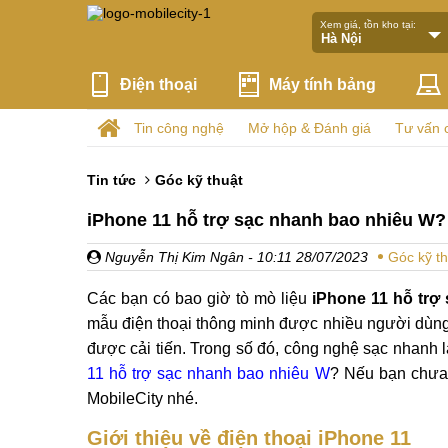
Xem giá, tồn kho tại:
Điện thoại
Máy tính bảng
Tin công nghệ
Mở hộp & Đánh giá
Tư vấn 
Tin tức
Góc kỹ thuật
iPhone 11 hỗ trợ sạc nhanh bao nhiêu W?
Nguyễn Thị Kim Ngân
- 10:11 28/07/2023
Góc kỹ th
Các bạn có bao giờ tò mò liệu
iPhone 11 hỗ trợ
mẫu điện thoại thông minh được nhiều người dùng 
được cải tiến. Trong số đó, công nghệ sạc nhanh
11 hỗ trợ sạc nhanh bao nhiêu W
? Nếu bạn chưa c
MobileCity nhé.
Giới thiệu về điện thoại iPhone 11