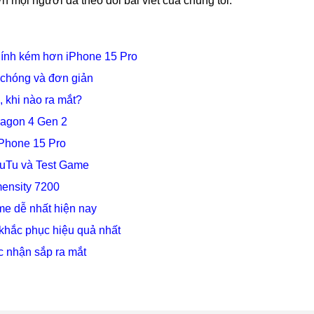
n mọi người đã theo dõi bài viết của chúng tôi.
hính kém hơn iPhone 15 Pro
 chóng và đơn giản
 khi nào ra mắt?
ragon 4 Gen 2
iPhone 15 Pro
uTu và Test Game
mensity 7200
lme dễ nhất hiện nay
 khắc phục hiệu quả nhất
 nhận sắp ra mắt