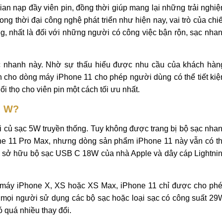
ian nạp đầy viên pin, đồng thời giúp mang lại những trải nghi
rong thời đại công nghệ phát triển như hiện nay, vai trò của chi
ng, nhất là đối với những người có công việc bận rộn, sạc nha
 nhanh này. Nhờ sự thấu hiểu được nhu cầu của khách hàn
h cho dòng máy iPhone 11 cho phép người dùng có thể tiết ki
i thọ cho viên pin một cách tối ưu nhất.
u W?
i củ sạc 5W truyền thống. Tuy không được trang bị bộ sạc nha
ne 11 Pro Max, nhưng dòng sản phẩm iPhone 11 này vẫn có t
 sở hữu bộ sạc USB C 18W của nhà Apple và dây cáp Lightni
 máy iPhone X, XS hoặc XS Max, iPhone 11 chỉ được cho ph
 mọi người sử dụng các bộ sạc hoặc loại sạc có công suất 29
ó quá nhiều thay đổi.