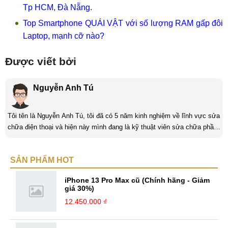
Tp HCM, Đà Nẵng.
Top Smartphone QUÁI VẬT với số lượng RAM gấp đôi
Laptop, mạnh cỡ nào?
Được viết bởi
Nguyễn Anh Tú
Tôi tên là Nguyễn Anh Tú, tôi đã có 5 năm kinh nghiệm về lĩnh vực sửa
chữa điện thoại và hiện này mình đang là kỹ thuật viên sửa chữa phần
cứng và phần mềm tại Mobilecity. Tôi là người thân thiện thích giúp đỡ
mọi người, tôi thích giải quyết những công việc khó và mang tính thử
SẢN PHẨM HOT
thách và là một người đam mê công nghệ tôi luôn thích tìm tòi những
cái mới và Mobilecity đã giúp tôi thực hiện điều đó. ...
iPhone 13 Pro Max cũ (Chính hãng - Giảm
giá 30%)
12.450.000 ₫