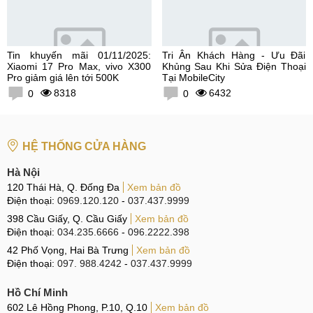
Tin khuyến mãi 01/11/2025:
Tri Ân Khách Hàng - Ưu Đãi
Xiaomi 17 Pro Max, vivo X300
Khủng Sau Khi Sửa Điện Thoại
Pro giảm giá lên tới 500K
Tại MobileCity
8318
6432
0
0
HỆ THỐNG CỬA HÀNG
Hà Nội
120 Thái Hà, Q. Đống Đa
Xem bản đồ
Điện thoại:
0969.120.120
-
037.437.9999
398 Cầu Giấy, Q. Cầu Giấy
Xem bản đồ
Điện thoại:
034.235.6666
-
096.2222.398
42 Phố Vọng, Hai Bà Trưng
Xem bản đồ
Điện thoại:
097. 988.4242
-
037.437.9999
Hồ Chí Minh
602 Lê Hồng Phong, P.10, Q.10
Xem bản đồ