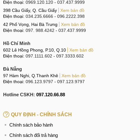
Điện thoại:
0969.120.120
-
037.437.9999
398 Cầu Giấy, Q. Cầu Giấy
Xem bản đồ
Điện thoại:
034.235.6666
-
096.2222.398
42 Phố Vọng, Hai Bà Trưng
Xem bản đồ
Điện thoại:
097. 988.4242
-
037.437.9999
Hồ Chí Minh
602 Lê Hồng Phong, P.10, Q.10
Xem bản đồ
Điện thoại:
097.1111.602
-
097.3333.602
Đà Nẵng
97 Hàm Nghi, Q.Thanh Khê
Xem bản đồ
Điện thoại:
096.123.9797
-
097.123.9797
Hotline CSKH:
097.120.66.88
QUY ĐỊNH - CHÍNH SÁCH
Chính sách bảo hành
Chính sách đổi trả hàng