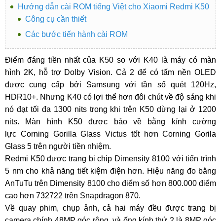
Hướng dẫn cài ROM tiếng Việt cho Xiaomi Redmi K50
Công cụ cần thiết
Các bước tiến hành cài ROM
Điểm đáng tiền nhất của K50 so với K40 là máy có màn
hình 2K, hỗ trợ Dolby Vision. Cả 2 để có tấm nền OLED
được cung cấp bởi Samsung với tần số quét 120Hz,
HDR10+. Nhưng K40 có lợi thể hơn đôi chút về độ sáng khi
nó đạt tối đa 1300 nits trong khi trên K50 dừng lại ở 1200
nits. Màn hình K50 được bảo về bằng kính cường
lực Corning Gorilla Glass Victus tốt hơn Corning Gorila
Glass 5 trên người tiền nhiệm.
Redmi K50 được trang bị chip Dimensity 8100 với tiến trình
5 nm cho khả năng tiết kiệm điện hơn. Hiệu năng đo bằng
AnTuTu trên Dimensity 8100 cho điểm số hơn 800.000 điểm
cao hơn 732722 trên Snapdragon 870.
Về quay phim, chụp ảnh, cả hai máy đều được trang bị
camera chính 48MP góc rộng, và ống kính thứ 2 là 8MP góc