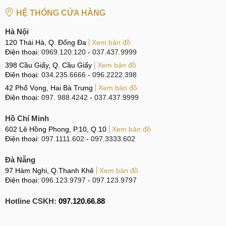
HỆ THỐNG CỬA HÀNG
Hà Nội
120 Thái Hà, Q. Đống Đa
Xem bản đồ
Điện thoại:
0969.120.120
-
037.437.9999
398 Cầu Giấy, Q. Cầu Giấy
Xem bản đồ
Điện thoại:
034.235.6666
-
096.2222.398
42 Phố Vọng, Hai Bà Trưng
Xem bản đồ
Điện thoại:
097. 988.4242
-
037.437.9999
Hồ Chí Minh
602 Lê Hồng Phong, P.10, Q.10
Xem bản đồ
Điện thoại:
097.1111.602
-
097.3333.602
Đà Nẵng
97 Hàm Nghi, Q.Thanh Khê
Xem bản đồ
Điện thoại:
096.123.9797
-
097.123.9797
Hotline CSKH:
097.120.66.88