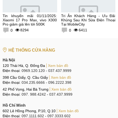
Tin khuyến mãi 01/11/2025:
Tri Ân Khách Hàng - Ưu Đãi
Xiaomi 17 Pro Max, vivo X300
Khủng Sau Khi Sửa Điện Thoại
Pro giảm giá lên tới 500K
Tại MobileCity
8294
6411
0
0
HỆ THỐNG CỬA HÀNG
Hà Nội
120 Thái Hà, Q. Đống Đa
Xem bản đồ
Điện thoại:
0969.120.120
-
037.437.9999
398 Cầu Giấy, Q. Cầu Giấy
Xem bản đồ
Điện thoại:
034.235.6666
-
096.2222.398
42 Phố Vọng, Hai Bà Trưng
Xem bản đồ
Điện thoại:
097. 988.4242
-
037.437.9999
Hồ Chí Minh
602 Lê Hồng Phong, P.10, Q.10
Xem bản đồ
Điện thoại:
097.1111.602
-
097.3333.602