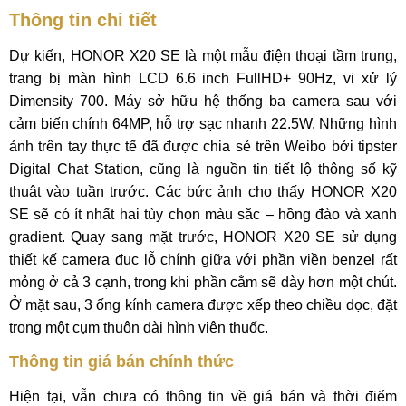
Thông tin chi tiết
Dự kiến, HONOR X20 SE là một mẫu điện thoại tầm trung,
trang bị màn hình LCD 6.6 inch FullHD+ 90Hz, vi xử lý
Dimensity 700. Máy sở hữu hệ thống ba camera sau với
cảm biến chính 64MP, hỗ trợ sạc nhanh 22.5W. Những hình
ảnh trên tay thực tế đã được chia sẻ trên Weibo bởi tipster
Digital Chat Station, cũng là nguồn tin tiết lộ thông số kỹ
thuật vào tuần trước. Các bức ảnh cho thấy HONOR X20
SE sẽ có ít nhất hai tùy chọn màu săc – hồng đào và xanh
gradient. Quay sang mặt trước, HONOR X20 SE sử dụng
thiết kế camera đục lỗ chính giữa với phần viền benzel rất
mỏng ở cả 3 cạnh, trong khi phần cằm sẽ dày hơn một chút.
Ở mặt sau, 3 ống kính camera được xếp theo chiều dọc, đặt
trong một cụm thuôn dài hình viên thuốc.
Thông tin giá bán chính thức
Hiện tại, vẫn chưa có thông tin về giá bán và thời điểm