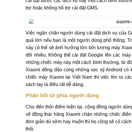
cài đặt được các dịch vụ này một cách bình thườn
trợ hoặc không hỗ trợ cài đặt GMS.
Việc ngăn chặn người dùng cài đặt dịch vụ của G
quá lớn nếu bạn là một người dùng phổ thông. Trá
này có thể sẽ ảnh hưởng lớn bởi lượng máy Xiaomi
đối nhiều. Không thể cài đặt Google lên các máy
những chiếc máy này một cách bình thường, từ đ
Xiaomi đông đảo cùng những vọc sỹ Android có 
chiếc máy Xiaomi tại Việt Nam thì việc tìm ra c
xách tay là điều rất dễ dàng.
Phản hồi từ phía người dùng
Cho đến thời điểm hiện tại, cộng đồng người dùn
về động thái hãng Xiaomi chặn những chiếc điện 
đơn giản dù sớm hay muộn thì họ cũng sẽ có cách
thôi.