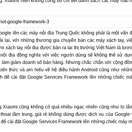
g. Xiaomi hiện không công bố chi tiết danh sách các máy nào 
oogle lên các máy nội địa Trung Quốc không phải là một vấn 
i lại, với những thương gia chuyên bán các máy xách tay, vi
 xách tay nội địa được bán ra tại thị trường Việt Nam là tươ
 nội địa đồng nghĩa với việc người dùng sẽ không thể sử dụ
ó làm giảm doanh số bán hàng. Nhưng chắc chắn với cộng đồ
kiến thức và am hiểu về hệ điều hành Android cũng như nhữ
ách để cài đặt Google Services Framework lên những chiếc m
g Xiaomi cũng không có quá nhiều ngạc nhiên cũng như lo lắ
thoại tầm trung, giá rẻ không dùng được dịch vụ của Google 
 để cài đặt Google Services Framework lên những chiếc máy 