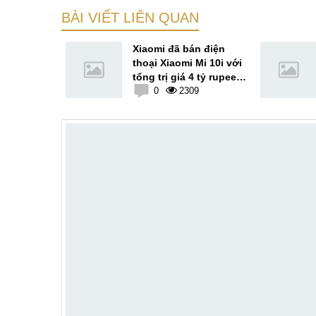
BÀI VIẾT LIÊN QUAN
uất đồ hoạ
Xiaomi đã bán điện
i 11 Pro
thoại Xiaomi Mi 10i với
 khủng
tổng trị giá 4 tỷ rupee
1
trong ba tuần đầu tiên
0
2309