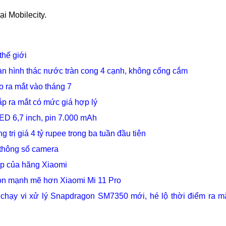
ại Mobilecity.
thế giới
àn hình thác nước tràn cong 4 cạnh, không cổng cắm
o ra mắt vào tháng 7
ắp ra mắt có mức giá hợp lý
D 6,7 inch, pin 7.000 mAh
 trị giá 4 tỷ rupee trong ba tuần đầu tiên
t thông số camera
gập của hãng Xiaomi
 còn mạnh mẽ hơn Xiaomi Mi 11 Pro
 chạy vi xử lý Snapdragon SM7350 mới, hé lộ thời điểm ra m