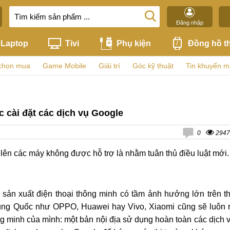
Đăng nhập
Laptop
Tivi
Phụ kiện
Đồng hồ t
chọn mua
Game Mobile
Giải trí
Góc kỹ thuật
Tin khuyến m
cài đặt các dịch vụ Google
0
2947
 lên các máy không được hỗ trợ là nhằm tuân thủ điều luật mới.
 sản xuất điện thoại thông minh có tầm ảnh hưởng lớn trên t
Trung Quốc như OPPO, Huawei hay Vivo, Xiaomi cũng sẽ luôn 
ng minh của mình: một bản nội địa sử dụng hoàn toàn các dịch 