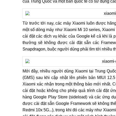
của Trung Quốc và một bản quốc tế có sử dụng các
Từ trước tới nay, các máy Xiaomi luôn được hãng 
một số dòng máy như Xiaomi Mi 10 series, Xiaomi
cài đặt các dịch vụ khác của Google kể cả khi là 
thường sẽ không được cài đặt sẵn các Framewo
Snapdragon, buộc người dùng phải tìm tới nhiều th
Mới đây, nhiều người dùng Xiaomi tại Trung Quốc
(GMS) sau khi cập nhật lên phiên bản MIUI 12.
Xiaomi xác nhận trong một thông báo mới nhất. C
cài đặt hoặc không cho phép quá trình cài đặt ứ
hàng Google Play Store (sideload) và các ứng dụ
được cài đặt sẵn Google Framework sẽ không thể
Redmi 10x 5G...), trong khi đó các máy như Xiaom