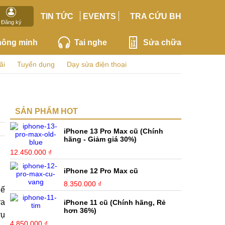
TIN TỨC
EVENTS
TRA CỨU BH
Đăng ký
hông minh
Tai nghe
Sửa chữa
ãi
Tuyển dụng
Dạy sửa điện thoại
SẢN PHẨM HOT
iPhone 13 Pro Max cũ (Chính
hãng - Giảm giá 30%)
12.450.000 ₫
iPhone 12 Pro Max cũ
8.350.000 ₫
hế
ra
iPhone 11 cũ (Chính hãng, Rẻ
hơn 36%)
vụ
4.850.000 ₫