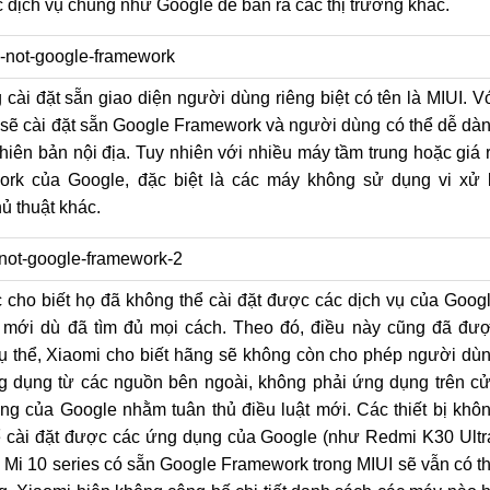
 dịch vụ chung như Google để bán ra các thị trường khác.
cài đặt sẵn giao diện người dùng riêng biệt có tên là MIUI. V
 sẽ cài đặt sẵn Google Framework và người dùng có thể dễ dà
phiên bản nội địa. Tuy nhiên với nhiều máy tầm trung hoặc giá 
rk của Google, đặc biệt là các máy không sử dụng vi xử 
ủ thuật khác.
 cho biết họ đã không thể cài đặt được các dịch vụ của Goog
5 mới dù đã tìm đủ mọi cách. Theo đó, điều này cũng đã đư
ụ thể, Xiaomi cho biết hãng sẽ không còn cho phép người dù
ng dụng từ các nguồn bên ngoài, không phải ứng dụng trên c
ng của Google nhằm tuân thủ điều luật mới. Các thiết bị khô
 cài đặt được các ứng dụng của Google (như Redmi K30 Ultr
i Mi 10 series có sẵn Google Framework trong MIUI sẽ vẫn có t