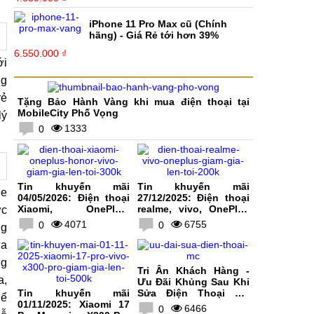
iPhone 11 Pro Max cũ (Chính
hãng) - Giá Rẻ tới hơn 39%
6.550.000 ₫
ới
ng
rẻ
Tặng Bảo Hành Vàng khi mua điện thoại tại
MobileCity Phố Vọng
lý
1333
0
Tin khuyến mãi
Tin khuyến mãi
le
04/05/2026: Điện thoại
27/12/2025: Điện thoại
Xiaomi, OnePlus,
realme, vivo, OnePlus
ợc
HONOR, vivo giảm giá
giảm giá lên tới 200K
4071
6755
0
0
ng
lên tới 300K
ửa
ng
Tri Ân Khách Hàng -
a,
Ưu Đãi Khủng Sau Khi
Tin khuyến mãi
Sửa Điện Thoại Tại
hể
01/11/2025: Xiaomi 17
MobileCity
6466
0