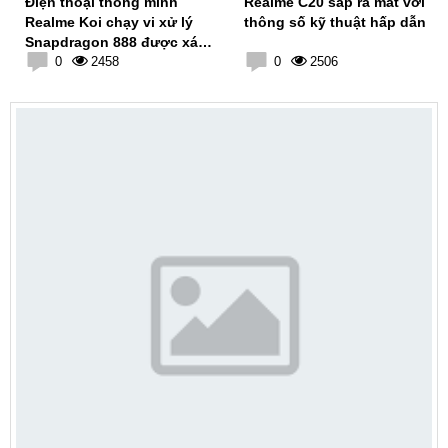
Điện thoại thông minh
Realme C20 sắp ra mắt với
Realme Koi chạy vi xử lý
thông số kỹ thuật hấp dẫn
Snapdragon 888 được xác
nhận dự kiến ​​sẽ có thiết kế
0
2458
0
2506
đẹp