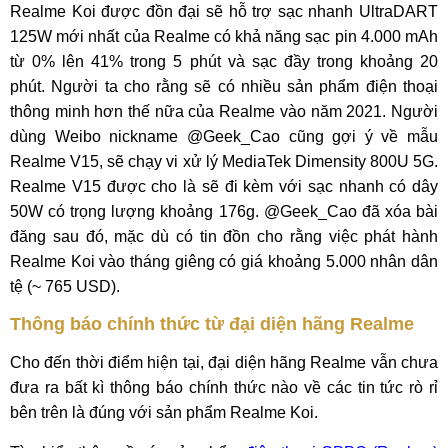
Realme Koi được đồn đại sẽ hỗ trợ sạc nhanh UltraDART
125W mới nhất của Realme có khả năng sạc pin 4.000 mAh
từ 0% lên 41% trong 5 phút và sạc đầy trong khoảng 20
phút. Người ta cho rằng sẽ có nhiều sản phẩm điện thoại
thông minh hơn thế nữa của Realme vào năm 2021. Người
dùng Weibo nickname @Geek_Cao cũng gợi ý về mẫu
Realme V15, sẽ chạy vi xử lý MediaTek Dimensity 800U 5G.
Realme V15 được cho là sẽ đi kèm với sạc nhanh có dây
50W có trọng lượng khoảng 176g. @Geek_Cao đã xóa bài
đăng sau đó, mặc dù có tin đồn cho rằng việc phát hành
Realme Koi vào tháng giêng có giá khoảng 5.000 nhân dân
tệ (~ 765 USD).
Thông báo chính thức từ đại diện hãng Realme
Cho đến thời điểm hiện tại, đại diện hãng Realme vẫn chưa
đưa ra bất kì thông báo chính thức nào về các tin tức rò rỉ
bên trên là đúng với sản phẩm Realme Koi.