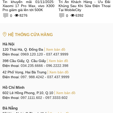
Tin khuyến mãi 01/11/2025:
Tri Ân Khách Hàng - Ưu Đãi
Xiaomi 17 Pro Max, vivo X300
Khủng Sau Khi Sửa Điện Thoại
Pro giảm giá lên tới 500K
Tại MobileCity
8276
6392
0
0
HỆ THỐNG CỬA HÀNG
Hà Nội
120 Thái Hà, Q. Đống Đa
Xem bản đồ
Điện thoại:
0969.120.120
-
037.437.9999
398 Cầu Giấy, Q. Cầu Giấy
Xem bản đồ
Điện thoại:
034.235.6666
-
096.2222.398
42 Phố Vọng, Hai Bà Trưng
Xem bản đồ
Điện thoại:
097. 988.4242
-
037.437.9999
Hồ Chí Minh
602 Lê Hồng Phong, P.10, Q.10
Xem bản đồ
Điện thoại:
097.1111.602
-
097.3333.602
Đà Nẵng