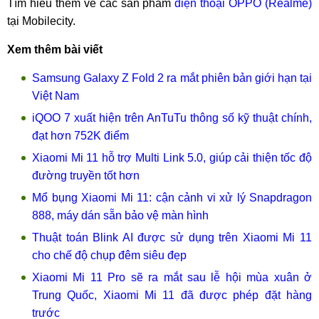
Tìm hiểu thêm về các sản phẩm
điện thoại OPPO (Realme)
tại Mobilecity.
Xem thêm bài viết
Samsung Galaxy Z Fold 2 ra mắt phiên bản giới hạn tại
Việt Nam
iQOO 7 xuất hiện trên AnTuTu thông số kỹ thuật chính,
đạt hơn 752K điểm
Xiaomi Mi 11 hỗ trợ Multi Link 5.0, giúp cải thiện tốc độ
đường truyền tốt hơn
Mổ bụng Xiaomi Mi 11: cận cảnh vi xử lý Snapdragon
888, máy dán sẵn bảo vệ màn hình
Thuật toán Blink AI được sử dụng trên Xiaomi Mi 11
cho chế độ chụp đêm siêu đẹp
Xiaomi Mi 11 Pro sẽ ra mắt sau lễ hội mùa xuân ở
Trung Quốc, Xiaomi Mi 11 đã được phép đặt hàng
trước