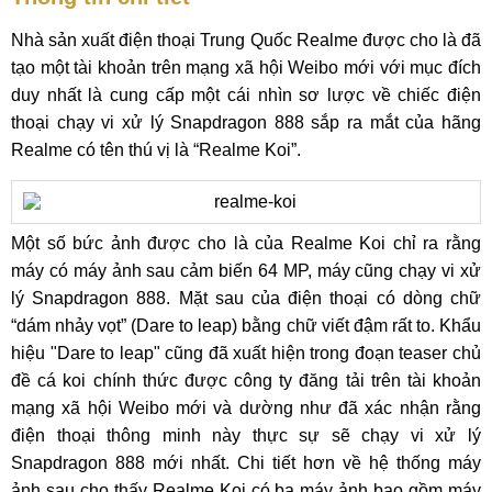
Nhà sản xuất điện thoại Trung Quốc Realme được cho là đã
tạo một tài khoản trên mạng xã hội Weibo mới với mục đích
duy nhất là cung cấp một cái nhìn sơ lược về chiếc điện
thoại chạy vi xử lý Snapdragon 888 sắp ra mắt của hãng
Realme có tên thú vị là “Realme Koi”.
Một số bức ảnh được cho là của Realme Koi chỉ ra rằng
máy có máy ảnh sau cảm biến 64 MP, máy cũng chạy vi xử
lý Snapdragon 888. Mặt sau của điện thoại có dòng chữ
“dám nhảy vọt” (Dare to leap) bằng chữ viết đậm rất to. Khẩu
hiệu "Dare to leap" cũng đã xuất hiện trong đoạn teaser chủ
đề cá koi chính thức được công ty đăng tải trên tài khoản
mạng xã hội Weibo mới và dường như đã xác nhận rằng
điện thoại thông minh này thực sự sẽ chạy vi xử lý
Snapdragon 888 mới nhất. Chi tiết hơn về hệ thống máy
ảnh sau cho thấy Realme Koi có ba máy ảnh bao gồm máy