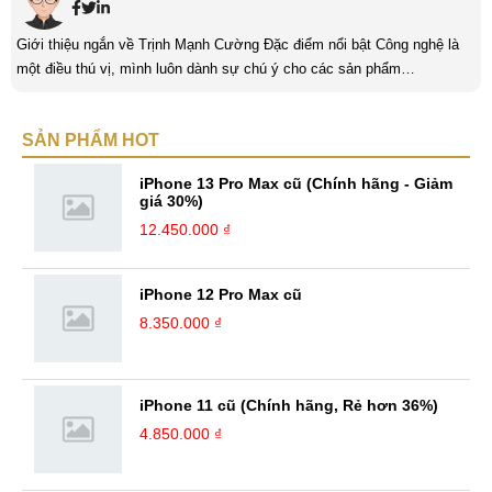
Giới thiệu ngắn về Trịnh Mạnh Cường Đặc điểm nổi bật Công nghệ là
một điều thú vị, mình luôn dành sự chú ý cho các sản phẩm
smartphone và viễn thông mới. Mình thường xuyên theo dõi và học hỏi
về Hi-Tech. Sự ham học vốn có sẽ đưa bản thân mình tới với nhiều sự
SẢN PHẨM HOT
hiểu biết mới mẻ và thú vị. Tinh thần tự giác và sự chuyên nghiệp là
điều mà mình đang rèn luyện và hướng tới. ...
iPhone 13 Pro Max cũ (Chính hãng - Giảm
giá 30%)
12.450.000 ₫
iPhone 12 Pro Max cũ
8.350.000 ₫
iPhone 11 cũ (Chính hãng, Rẻ hơn 36%)
4.850.000 ₫