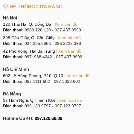
HỆ THỐNG CỬA HÀNG
Hà Nội
120 Thái Hà, Q. Đống Đa
Xem bản đồ
Điện thoại:
0969.120.120
-
037.437.9999
398 Cầu Giấy, Q. Cầu Giấy
Xem bản đồ
Điện thoại:
034.235.6666
-
096.2222.398
42 Phố Vọng, Hai Bà Trưng
Xem bản đồ
Điện thoại:
097. 988.4242
-
037.437.9999
Hồ Chí Minh
602 Lê Hồng Phong, P.10, Q.10
Xem bản đồ
Điện thoại:
097.1111.602
-
097.3333.602
Đà Nẵng
97 Hàm Nghi, Q.Thanh Khê
Xem bản đồ
Điện thoại:
096.123.9797
-
097.123.9797
Hotline CSKH:
097.120.66.88