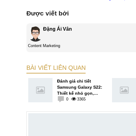
Được viết bởi
Đặng Ái Vân
Content Marketing
BÀI VIẾT LIÊN QUAN
11 5G vs
Đánh giá chi tiết
 5G - Hiệu
Samsung Galaxy S22:
hãng khác
Thiết kế nhỏ gọn,
i Xách
4
nhiếp ảnh đỉnh cao
0
3365