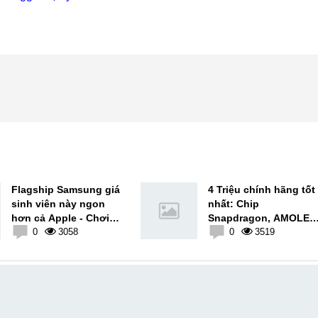
Flagship Samsung giá
4 Triệu chính hãng tốt
sinh viên này ngon
nhất: Chip
hơn cả Apple - Chơi
Snapdragon, AMOLED
Snapdragon luôn
0
3058
90Hz, Pin 5000mAh
0
3519