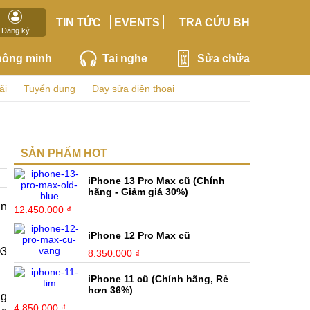
TIN TỨC
EVENTS
TRA CỨU BH
Đăng ký
hông minh
Tai nghe
Sửa chữa
ãi
Tuyển dụng
Dạy sửa điện thoại
SẢN PHẨM HOT
iPhone 13 Pro Max cũ (Chính
hãng - Giảm giá 30%)
ân
12.450.000 ₫
iPhone 12 Pro Max cũ
Q3
8.350.000 ₫
iPhone 11 cũ (Chính hãng, Rẻ
hơn 36%)
ng
4.850.000 ₫