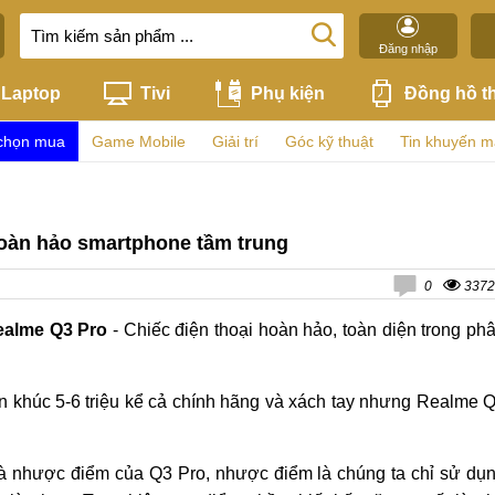
Đăng nhập
Laptop
Tivi
Phụ kiện
Đồng hồ t
chọn mua
Game Mobile
Giải trí
Góc kỹ thuật
Tin khuyến m
oàn hảo smartphone tầm trung
0
3372
ealme Q3 Pro
- Chiếc điện thoại hoàn hảo, toàn diện trong ph
n khúc 5-6 triệu kể cả chính hãng và xách tay nhưng Realme 
là nhược điểm của Q3 Pro, nhược điểm là chúng ta chỉ sử dụ