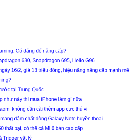
aming: Có đáng để nâng cấp?
napdragon 680, Snapdragon 695, Helio G96
ày 16/2, giá 13 triệu đồng, hiệu năng nâng cấp mạnh mẽ
ming?
rước tại Trung Quốc
 như này thì mua iPhone làm gì nữa
iaomi không cần cài thêm app cực thú vị
ị mang đậm chất dòng Galaxy Note huyền thoại
 thất bại, có thể cả MI 6 bản cao cấp
Trigger vật lý