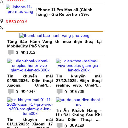
hã
iPhone 11 Pro Max cũ (Chính
hãng) - Giá Rẻ tới hơn 39%
ng
6.550.000 ₫
o,
Tặng Bảo Hành Vàng khi mua điện thoại tại
MobileCity Phố Vọng
1312
0
Tin khuyến mãi
Tin khuyến mãi
04/05/2026: Điện thoại
27/12/2025: Điện thoại
Xiaomi, OnePlus,
realme, vivo, OnePlus
HONOR, vivo giảm giá
giảm giá lên tới 200K
4047
6738
0
0
lên tới 300K
Tri Ân Khách Hàng -
Ưu Đãi Khủng Sau Khi
Tin khuyến mãi
Sửa Điện Thoại Tại
01/11/2025: Xiaomi 17
MobileCity
6448
0