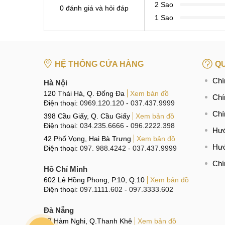
2 Sao
0 đánh giá và hỏi đáp
1 Sao
HỆ THỐNG CỬA HÀNG
QU
Chí
Hà Nội
120 Thái Hà, Q. Đống Đa
Xem bản đồ
Chí
Điện thoại:
0969.120.120
-
037.437.9999
Chí
398 Cầu Giấy, Q. Cầu Giấy
Xem bản đồ
Điện thoại:
034.235.6666
-
096.2222.398
Hướ
42 Phố Vọng, Hai Bà Trưng
Xem bản đồ
Hướ
Điện thoại:
097. 988.4242
-
037.437.9999
Chí
Hồ Chí Minh
602 Lê Hồng Phong, P.10, Q.10
Xem bản đồ
Điện thoại:
097.1111.602
-
097.3333.602
Đà Nẵng
97 Hàm Nghi, Q.Thanh Khê
Xem bản đồ