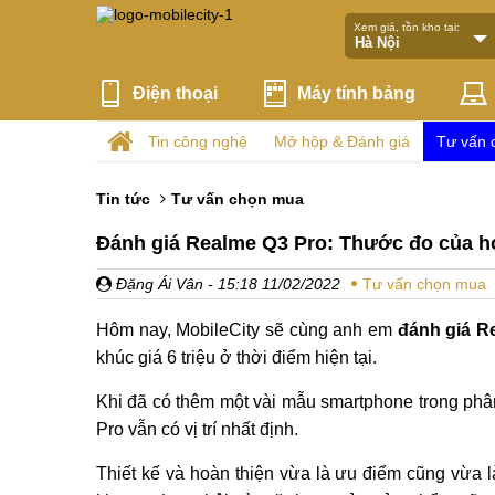
Xem giá, tồn kho tại:
Điện thoại
Máy tính bảng
Tin công nghệ
Mở hộp & Đánh giá
Tư vấn 
Tin tức
Tư vấn chọn mua
Đánh giá Realme Q3 Pro: Thước đo của h
Đặng Ái Vân
- 15:18 11/02/2022
Tư vấn chọn mua
Hôm nay, MobileCity sẽ cùng anh em
đánh giá R
khúc giá 6 triệu ở thời điểm hiện tại.
Khi đã có thêm một vài mẫu smartphone trong phâ
Pro vẫn có vị trí nhất định.
Thiết kế và hoàn thiện vừa là ưu điểm cũng vừa 