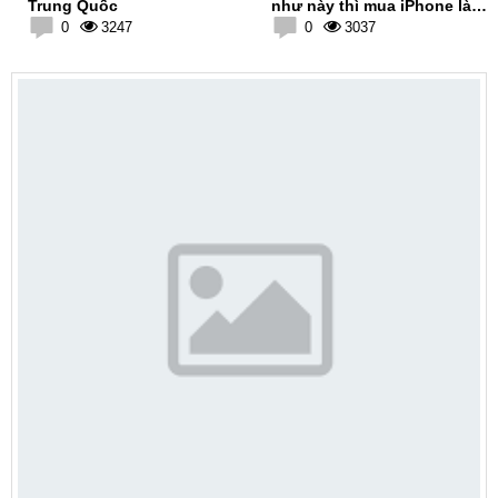
Trung Quốc
như này thì mua iPhone làm
0
3247
gì nữa
0
3037