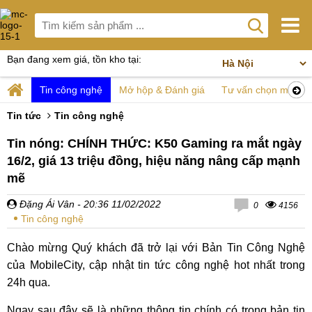
Bạn đang xem giá, tồn kho tại:
Tin công nghệ
Mở hộp & Đánh giá
Tư vấn chọn mua
Tin tức
Tin công nghệ
Tin nóng: CHÍNH THỨC: K50 Gaming ra mắt ngày
16/2, giá 13 triệu đồng, hiệu năng nâng cấp mạnh
mẽ
Đặng Ái Vân
- 20:36 11/02/2022
0
4156
Tin công nghệ
Chào mừng Quý khách đã trở lại với Bản Tin Công Nghệ
của MobileCity, cập nhật tin tức công nghệ hot nhất trong
24h qua.
Ngay sau đây sẽ là những thông tin chính có trong bản tin