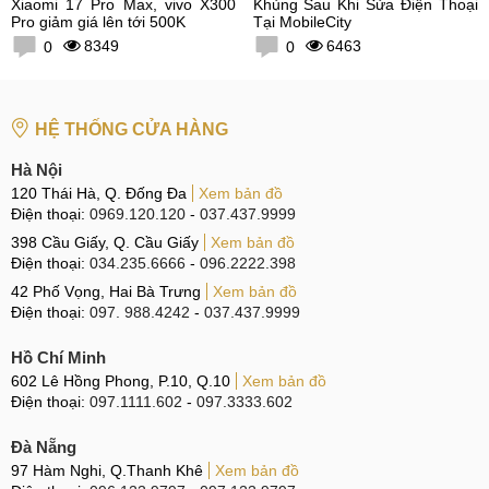
Xiaomi 17 Pro Max, vivo X300
Khủng Sau Khi Sửa Điện Thoại
Pro giảm giá lên tới 500K
Tại MobileCity
8349
6463
0
0
HỆ THỐNG CỬA HÀNG
Hà Nội
120 Thái Hà, Q. Đống Đa
Xem bản đồ
Điện thoại:
0969.120.120
-
037.437.9999
398 Cầu Giấy, Q. Cầu Giấy
Xem bản đồ
Điện thoại:
034.235.6666
-
096.2222.398
42 Phố Vọng, Hai Bà Trưng
Xem bản đồ
Điện thoại:
097. 988.4242
-
037.437.9999
Hồ Chí Minh
602 Lê Hồng Phong, P.10, Q.10
Xem bản đồ
Điện thoại:
097.1111.602
-
097.3333.602
Đà Nẵng
97 Hàm Nghi, Q.Thanh Khê
Xem bản đồ