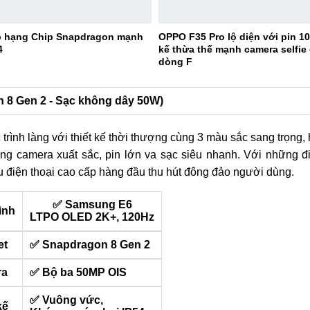
p hạng Chip Snapdragon mạnh
OPPO F35 Pro lộ diện với pin 1
4
kế thừa thế mạnh camera selfie
dòng F
on 8 Gen 2 - Sạc không dây 50W)
trình làng với thiết kế thời thượng cùng 3 màu sắc sang trọng,
g camera xuất sắc, pin lớn va sạc siêu nhanh. Với những 
 điện thoại cao cấp hàng đầu thu hút đông đảo người dùng.
✅ Samsung E6
ình
LTPO OLED 2K+, 120Hz
et
✅ Snapdragon 8 Gen 2
ra
✅ Bộ ba 50MP OIS
✅ Vuông vức,
kế