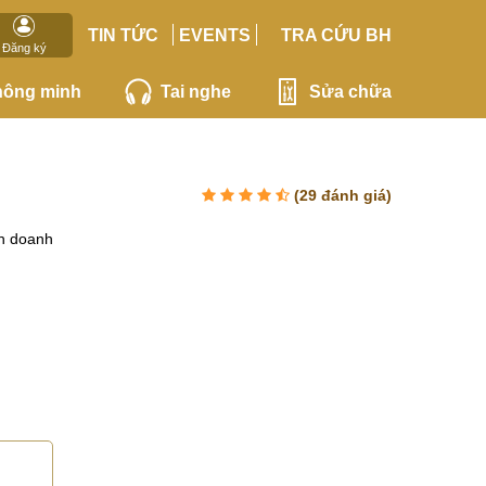
TIN TỨC
EVENTS
TRA CỨU BH
Đăng ký
hông minh
Tai nghe
Sửa chữa
(
29
đánh giá)
h doanh