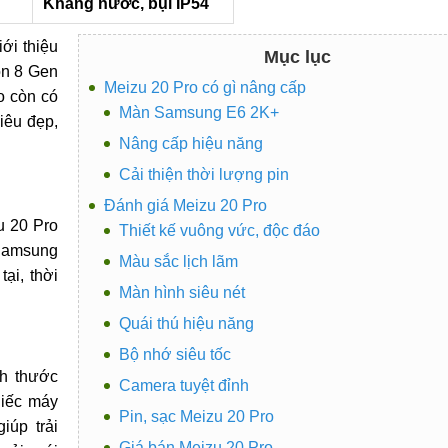
Kháng nước, bụi IP54
iới thiệu
Mục lục
on 8 Gen
Meizu 20 Pro có gì nâng cấp
o còn có
Màn Samsung E6 2K+
iêu đẹp,
Nâng cấp hiệu năng
Cải thiện thời lượng pin
Đánh giá Meizu 20 Pro
u 20 Pro
Thiết kế vuông vức, độc đáo
 Samsung
Màu sắc lịch lãm
ại, thời
Màn hình siêu nét
Quái thú hiệu năng
Bộ nhớ siêu tốc
h thước
Camera tuyệt đỉnh
iếc máy
Pin, sạc Meizu 20 Pro
iúp trải
Giá bán Meizu 20 Pro