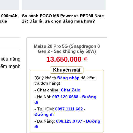
0.000mAh,
So sánh POCO M8 Power vs REDMI Note
 của
17: Đâu là lựa chọn đáng mua hơn?
Meizu 20 Pro 5G (Snapdragon 8
Gen 2 - Sạc không dây 50W)
13.650.000 ₫
 hiệu năng
điểm mạnh
Khuyến mãi
(Quý khách
Đăng nhập
để kiểm
tra đơn hàng)
- Chat online:
Chat Zalo
- Hà Nội:
097.120.6688
-
Đường
đi
- Tp.HCM:
0097.1111.602
-
Đường đi
- Đà Nẵng:
096.123.9797
-
Đường
đi