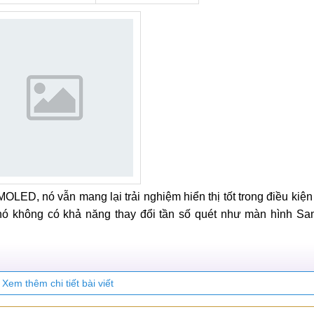
OLED, nó vẫn mang lại trải nghiệm hiển thị tốt trong điều kiệ
 nó không có khả năng thay đổi tần số quét như màn hình S
Xem thêm chi tiết bài viết
 chế tạo 4 nm tiên tiến hơn so với 5nm của Snapdragon 888+.
hơn trên cùng một diện tích so với Snapdragon 888+, đồng thờ