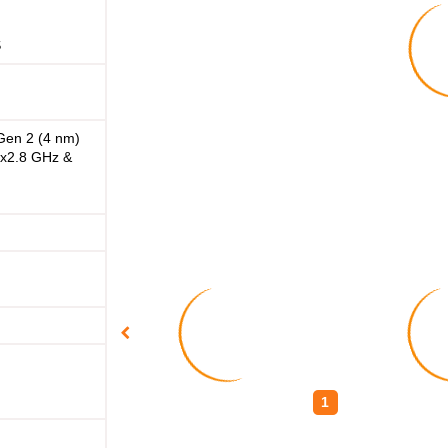
S
en 2 (4 nm)
2x2.8 GHz &
1