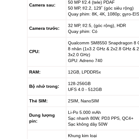
50 MP f/2.4 (tele) PDAF
Camera sau:
50 MP, f/2.2, 129˚ (góc siêu rộng)
Quay phim: 8K, 4K, 1080p; gyro-EI
32 MP, f/2.5, (góc rộng), HDR
Camera trước:
Quay phim: Có
Qualcomm SM8550 Snapdragon 8 G
8 nhân (1x3.2 GHz & 2x2.8 GHz & 
CPU:
3x2.0 GHz)
GPU: Adreno 740
RAM:
12GB, LPDDR5x
128-256GB
Bộ nhớ trong:
UFS 4.0 - 512GB
Thẻ SIM:
2SIM, NanoSIM
Li-Po 5.000 mAh
Dung lượng
Sạc nhanh 80W, PD3 PPS, QC4+
pin:
Sạc không dây 50W
Khung kim loại