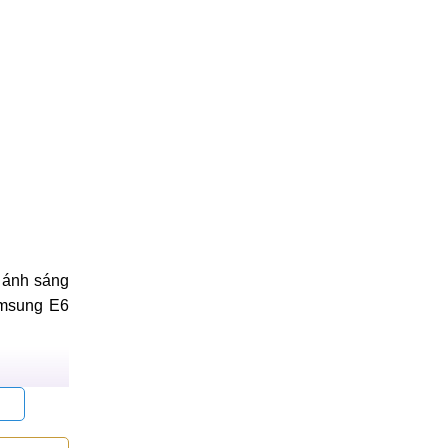
n ánh sáng
amsung E6
 Điều này
i cũng cho