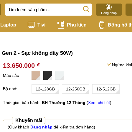
Đăng nhập
Laptop
Tivi
Phụ kiện
Đồng hồ t
8 Gen 2 - Sạc không dây 50W)
13.650.000 ₫
Ngừng kin
Màu sắc
Bộ nhớ
12-128GB
12-256GB
12-512GB
Thời gian bảo hành:
BH Thường 12 Tháng
(
Xem chi tiết
)
Khuyến mãi
(Quý khách
Đăng nhập
để kiểm tra đơn hàng)