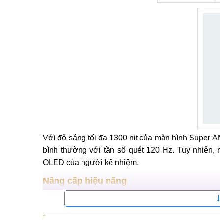
Với độ sáng tối đa 1300 nit của màn hình Super AM
bình thường với tần số quét 120 Hz. Tuy nhiên,
OLED của người kế nhiệm.
Nâng cấp hiệu năng
Snapdragon 8 Gen 2 được sản xuất trên quy trình
cho phép Snapdragon 8 Gen 2 có nhiều transistor 