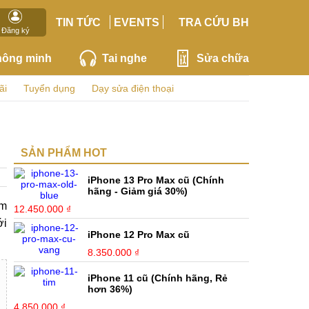
TIN TỨC
EVENTS
TRA CỨU BH
Đăng ký
hông minh
Tai nghe
Sửa chữa
ãi
Tuyển dụng
Dạy sửa điện thoại
SẢN PHẨM HOT
iPhone 13 Pro Max cũ (Chính
hãng - Giảm giá 30%)
àm
12.450.000 ₫
ới
iPhone 12 Pro Max cũ
8.350.000 ₫
iPhone 11 cũ (Chính hãng, Rẻ
hơn 36%)
4.850.000 ₫