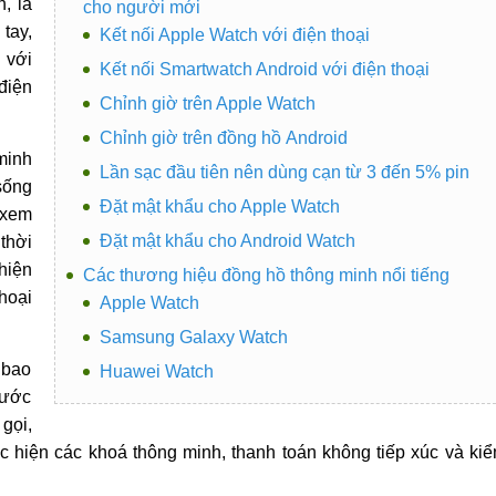
, là
cho người mới
tay,
Kết nối Apple Watch với điện thoại
 với
Kết nối Smartwatch Android với điện thoại
điện
Chỉnh giờ trên Apple Watch
Chỉnh giờ trên đồng hồ Android
minh
Lần sạc đầu tiên nên dùng cạn từ 3 đến 5% pin
sống
Đặt mật khẩu cho Apple Watch
 xem
Đặt mật khẩu cho Android Watch
thời
hiện
Các thương hiệu đồng hồ thông minh nổi tiếng
hoại
Apple Watch
Samsung Galaxy Watch
 bao
Huawei Watch
bước
gọi,
hực hiện các khoá thông minh, thanh toán không tiếp xúc và ki