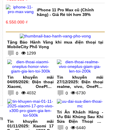
iPhone 11 Pro Max cũ (Chính
hãng) - Giá Rẻ tới hơn 39%
6.550.000 ₫
Tặng Bảo Hành Vàng khi mua điện thoại tại
MobileCity Phố Vọng
1299
0
Tin khuyến mãi
Tin khuyến mãi
04/05/2026: Điện thoại
27/12/2025: Điện thoại
Xiaomi, OnePlus,
realme, vivo, OnePlus
HONOR, vivo giảm giá
giảm giá lên tới 200K
4032
6730
0
0
lên tới 300K
Tri Ân Khách Hàng -
Ưu Đãi Khủng Sau Khi
ểm
Tin khuyến mãi
Sửa Điện Thoại Tại
01/11/2025: Xiaomi 17
MobileCity
6440
0