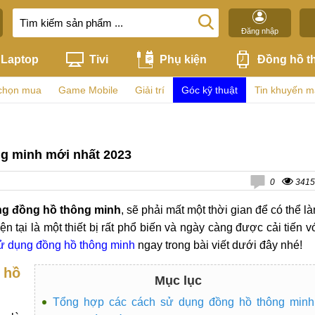
Đăng nhập
Laptop
Tivi
Phụ kiện
Đồng hồ t
chọn mua
Game Mobile
Giải trí
Góc kỹ thuật
Tin khuyến m
g minh mới nhất 2023
0
3415
ng đồng hồ thông minh
, sẽ phải mất một thời gian để có thể l
 tại là một thiết bị rất phổ biến và ngày càng được cải tiến v
ử dụng đồng hồ thông minh
ngay trong bài viết dưới đây nhé!
 hồ
Mục lục
Tổng hợp các cách sử dụng đồng hồ thông minh