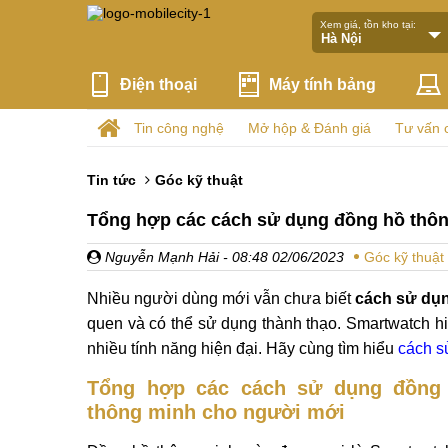
Xem giá, tồn kho tại:
Điện thoại
Máy tính bảng
Tin công nghệ
Mở hộp & Đánh giá
Tư vấn 
Tin tức
Góc kỹ thuật
Tổng hợp các cách sử dụng đồng hồ thôn
Nguyễn Mạnh Hải
- 08:48 02/06/2023
Góc kỹ thuật
Nhiều người dùng mới vẫn chưa biết
cách sử dụ
quen và có thể sử dụng thành thạo. Smartwatch hiện
nhiều tính năng hiện đại. Hãy cùng tìm hiểu
cách s
Tổng hợp các cách sử dụng đồng
thông minh cho người mới