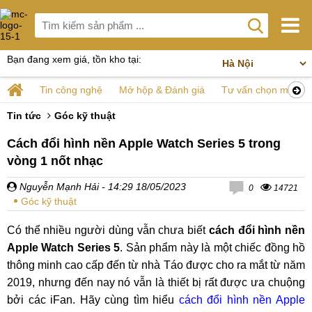
Bạn đang xem giá, tồn kho tại:
Tin công nghệ
Mở hộp & Đánh giá
Tư vấn chọn mua
Tin tức
Góc kỹ thuật
Cách đổi hình nền Apple Watch Series 5 trong
vòng 1 nốt nhạc
Nguyễn Mạnh Hải
- 14:29 18/05/2023
0
14721
Góc kỹ thuật
Có thể nhiều người dùng vẫn chưa biết
cách đổi hình nền
Apple Watch Series 5
. Sản phẩm này là một chiếc đồng hồ
thông minh cao cấp đến từ nhà Táo được cho ra mắt từ năm
2019, nhưng đến nay nó vẫn là thiết bị rất được ưa chuộng
bởi các iFan. Hãy cùng tìm hiểu
cách đổi hình nền Apple