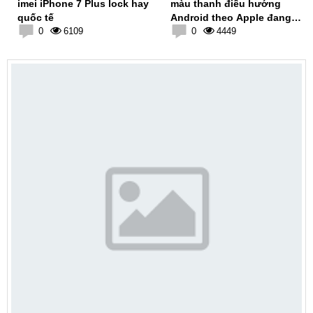
imei iPhone 7 Plus lock hay
màu thanh điều hướng
quốc tế
Android theo Apple đang
0
6109
chạy
0
4449