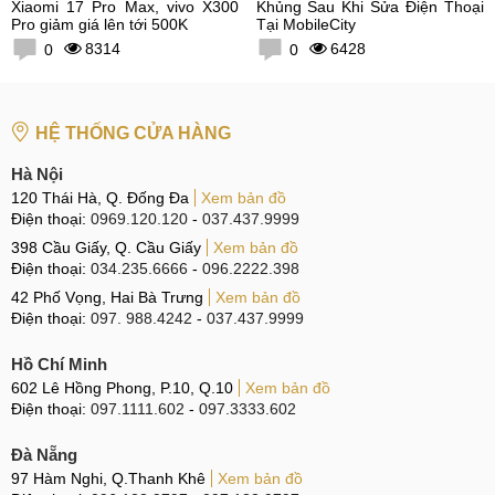
Xiaomi 17 Pro Max, vivo X300
Khủng Sau Khi Sửa Điện Thoại
Pro giảm giá lên tới 500K
Tại MobileCity
8314
6428
0
0
HỆ THỐNG CỬA HÀNG
Hà Nội
120 Thái Hà, Q. Đống Đa
Xem bản đồ
Điện thoại:
0969.120.120
-
037.437.9999
398 Cầu Giấy, Q. Cầu Giấy
Xem bản đồ
Điện thoại:
034.235.6666
-
096.2222.398
42 Phố Vọng, Hai Bà Trưng
Xem bản đồ
Điện thoại:
097. 988.4242
-
037.437.9999
Hồ Chí Minh
602 Lê Hồng Phong, P.10, Q.10
Xem bản đồ
Điện thoại:
097.1111.602
-
097.3333.602
Đà Nẵng
97 Hàm Nghi, Q.Thanh Khê
Xem bản đồ