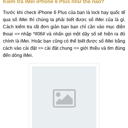
Kiểm tra iMei iPhone 6 Plus như thế nào?
Trước khi check iPhone 6 Plus của bạn là lock hay quốc tế
qua số iMei thì chúng ta phải biết được số iMei của là gì.
Cách kiểm tra rất đơn giản bạn bạn chỉ cần vào mục điện
thoại => nhập *#06# và nhấn gọi một dãy số sẽ hiện ra đó
chính là iMei. Hoặc bạn cũng có thể biết được số iMei bằng
cách vào cài đặt => cài đặt chung => giới thiệu và tìm đúng
đến dòng iMei.