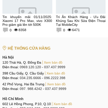
Tin khuyến mãi 01/11/2025:
Tri Ân Khách Hàng - Ưu Đãi
Xiaomi 17 Pro Max, vivo X300
Khủng Sau Khi Sửa Điện Thoại
Pro giảm giá lên tới 500K
Tại MobileCity
8358
6471
0
0
HỆ THỐNG CỬA HÀNG
Hà Nội
120 Thái Hà, Q. Đống Đa
Xem bản đồ
Điện thoại:
0969.120.120
-
037.437.9999
398 Cầu Giấy, Q. Cầu Giấy
Xem bản đồ
Điện thoại:
034.235.6666
-
096.2222.398
42 Phố Vọng, Hai Bà Trưng
Xem bản đồ
Điện thoại:
097. 988.4242
-
037.437.9999
Hồ Chí Minh
602 Lê Hồng Phong, P.10, Q.10
Xem bản đồ