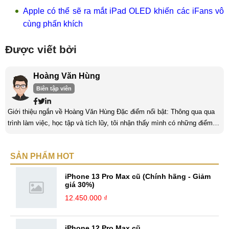
Apple có thể sẽ ra mắt iPad OLED khiến các iFans vô
cùng phấn khích
Được viết bởi
Hoàng Văn Hùng
Biên tập viên
Giới thiệu ngắn về Hoàng Văn Hùng Đặc điểm nổi bật: Thông qua qua
trình làm việc, học tập và tích lũy, tôi nhận thấy mình có những điểm
nổi bật như sau: Tinh thần cầu tiến, ham học hỏi, chịu áp lực cao. Luôn
luôn học tập không ngừng để trau dồi kiến thức phục vụ công việc. Khả
SẢN PHẨM HOT
năng làm việc độc lập, làm việc nhóm tốt. Yêu thích chạy bộ, nghe
sách nói,... Kinh nghiệm: Tôi đã có ...
iPhone 13 Pro Max cũ (Chính hãng - Giảm
giá 30%)
12.450.000 ₫
iPhone 12 Pro Max cũ