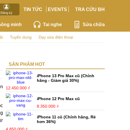
TIN TỨC
EVENTS
TRA CỨU BH
Đăng ký
hông minh
Tai nghe
Sửa chữa
ãi
Tuyển dụng
Dạy sửa điện thoại
SẢN PHẨM HOT
iPhone 13 Pro Max cũ (Chính
hãng - Giảm giá 30%)
ện
12.450.000 ₫
iPhone 12 Pro Max cũ
óc
8.350.000 ₫
ng
iPhone 11 cũ (Chính hãng, Rẻ
dự
hơn 36%)
4.850.000 ₫