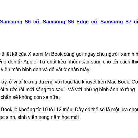
Samsung S6 cũ
,
Samsung S6 Edge cũ
,
Samsung S7 c
thiết kế của Xiaomi Mi Book cũng gợi ngay cho người xem hì
ếng đến từ Apple. Từ chất liệu nhôm sần sáng cho tới cách thi
 viền màn hình đen và độ vát ở chân máy.
máy, ở vị trí tương đương với logo táo khuyết trên Mac Book. Có
hỏi trước rồi mới sáng tạo sau". Và với những hình ảnh rõ ràng
c chắn sẽ không còn xa nữa.
ook là khoảng từ 10 tới 12 triệu. Đây có thể sẽ là một lựa chọ
học sinh, sinh viên trong năm học mới.