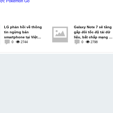
được Pokemon Go
LG phản hồi về thông
Galaxy Note 7 sẽ tăng
tin ngừng bán
gấp đôi tốc độ tải dữ
smartphone tại Việt
liệu, bất chấp mạng gì
Nam
0
2744
nhờ công nghệ 4x4
0
2798
MIMO