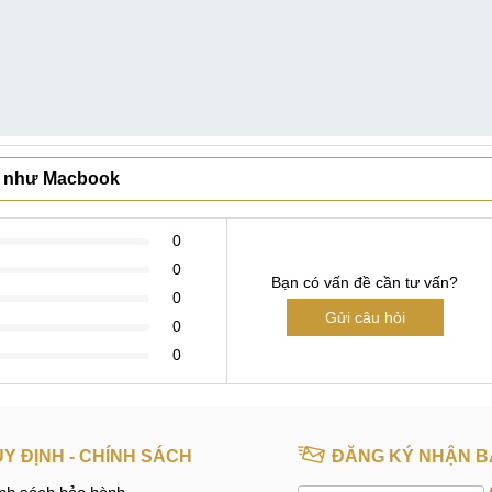
ẹp như Macbook
0
0
Bạn có vấn đề cần tư vấn?
0
Gửi câu hỏi
0
0
Y ĐỊNH - CHÍNH SÁCH
ĐĂNG KÝ NHẬN B