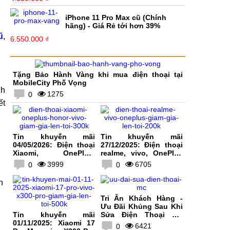
iPhone 11 Pro Max cũ (Chính
hãng) - Giá Rẻ tới hơn 39%
ũ
,
6.550.000 ₫
Tặng Bảo Hành Vàng khi mua điện thoại tại
MobileCity Phố Vọng
nh
1275
0
ết
Tin khuyến mãi
Tin khuyến mãi
04/05/2026: Điện thoại
27/12/2025: Điện thoại
Xiaomi, OnePlus,
realme, vivo, OnePlus
HONOR, vivo giảm giá
giảm giá lên tới 200K
3999
6705
0
0
lên tới 300K
n
Tri Ân Khách Hàng -
Ưu Đãi Khủng Sau Khi
Tin khuyến mãi
Sửa Điện Thoại Tại
01/11/2025: Xiaomi 17
MobileCity
6421
0