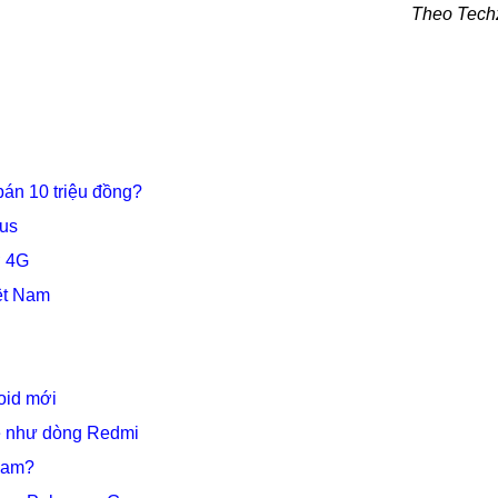
Theo Tech
bán 10 triệu đồng?
lus
ợ 4G
iệt Nam
oid mới
ẻ như dòng Redmi
 Nam?