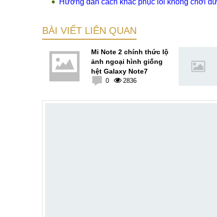
Hướng dẫn cách khắc phục lỗi không chơi 
BÀI VIẾT LIÊN QUAN
 Samsung
Mi Note 2 chính thức lộ
5 cũ ở
ảnh ngoại hình giống
n tại
hệt Galaxy Note7
4
0
2836