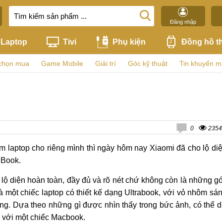
Đăng nhập
Laptop
Tivi
Phụ kiện
Đồng hồ t
chọn mua
Game Mobile
Giải trí
Góc kỹ thuật
Tin khuyến m
0
2354
 laptop cho riêng mình thì ngày hôm nay Xiaomi đã cho lộ di
 Book.
ã lộ diện hoàn toàn, đầy đủ và rõ nét chứ không còn là những g
à một chiếc laptop có thiết kế dạng Ultrabook, với vỏ nhôm sá
ng. Dựa theo những gì được nhìn thấy trong bức ảnh, có thể 
với một chiếc Macbook.