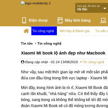
Xem giá, tồn kho tại:
Điện thoại
Máy tính bảng
Tin công nghệ
Mở hộp & Đánh giá
Tư vấn 
Tin tức
Tin công nghệ
Xiaomi Mi book lộ ảnh đẹp như Macbook
Đang cập nhật
- 01:14 13/08/2016
Tin công nghệ
Như vậy, sau một thời gian úp mở về một sản phẩm
đứa con đầu lòng trong lĩnh vực laptop - Xiaomi Mi
Mới đây, trong hình ảnh bị rò rỉ, Xiaomi Mi Book đ
cạnh lẩn khuất, "nhá hàng" nữa. Có thể thấy đây l
bóng, sang trọng và không thể không kể tới độ mỏ
đoán Xiaomi Mi Book sẽ có độ mỏng tương đương 