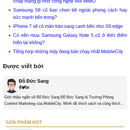
chấp mạng gì nhờ công nghệ 4x4 MIMO
Samsung S6 cũ bạn chọn bề ngoài phong cách hay
sức mạnh bên trong?
iPhone 7 sẽ có màn tràn sang cạnh bên như S6 edge
Có nên mua Samsung Galaxy Note 5 cũ ở thời điểm
hiện tại không?
Tổng hợp những máy đang bán chạy nhất MobileCity
Được viết bởi
Đỗ Đức Sang
Giới thiệu ngắn về Đỗ Đức Sang Đỗ Đức Sang là Trưởng Phòng
Content Marketing của MobileCity. Mình rất thích sách và cũng thích
viết nữa. Mình luôn thích viết ra những suy nghĩ, cảm nhận của bản
thân ở bất cứ khoảnh khắc nào đặc biệt để lưu giữ lại làm kỉ niệm. Với
SẢN PHẨM HOT
bản thân Đỗ Đức Sang, viết chính là gửi gắm lại những cảm xúc, cảm
nhận, đánh giá chân thực nhất của mình với một vấn đề nào ...