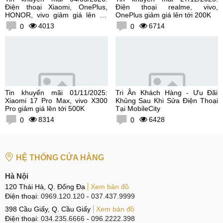
Điện thoại Xiaomi, OnePlus,
Điện thoại realme, vivo,
HONOR, vivo giảm giá lên tới
OnePlus giảm giá lên tới 200K
300K
4013
6714
0
0
Tin khuyến mãi 01/11/2025:
Tri Ân Khách Hàng - Ưu Đãi
Xiaomi 17 Pro Max, vivo X300
Khủng Sau Khi Sửa Điện Thoại
Pro giảm giá lên tới 500K
Tại MobileCity
8314
6428
0
0
HỆ THỐNG CỬA HÀNG
Hà Nội
120 Thái Hà, Q. Đống Đa
Xem bản đồ
Điện thoại:
0969.120.120
-
037.437.9999
398 Cầu Giấy, Q. Cầu Giấy
Xem bản đồ
Điện thoại:
034.235.6666
-
096.2222.398