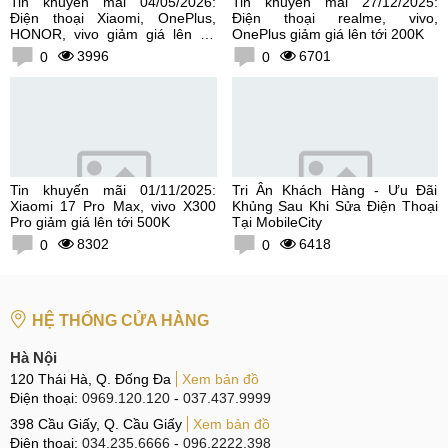
Tin khuyến mãi 04/05/2026:
Tin khuyến mãi 27/12/2025:
Điện thoại Xiaomi, OnePlus,
Điện thoại realme, vivo,
HONOR, vivo giảm giá lên tới
OnePlus giảm giá lên tới 200K
300K
3996
6701
0
0
Tin khuyến mãi 01/11/2025:
Tri Ân Khách Hàng - Ưu Đãi
Xiaomi 17 Pro Max, vivo X300
Khủng Sau Khi Sửa Điện Thoại
Pro giảm giá lên tới 500K
Tại MobileCity
8302
6418
0
0
HỆ THỐNG CỬA HÀNG
Hà Nội
120 Thái Hà, Q. Đống Đa
Xem bản đồ
Điện thoại:
0969.120.120
-
037.437.9999
398 Cầu Giấy, Q. Cầu Giấy
Xem bản đồ
Điện thoại:
034.235.6666
-
096.2222.398