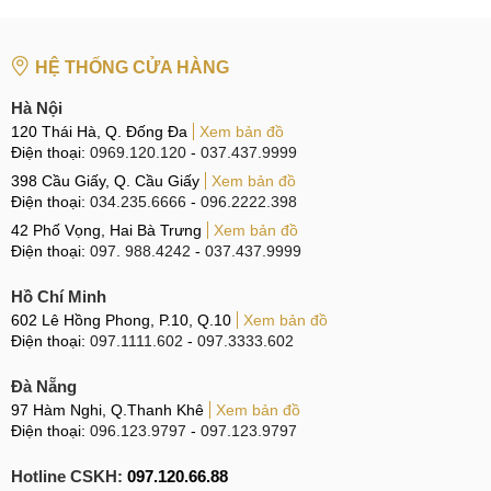
HỆ THỐNG CỬA HÀNG
Hà Nội
120 Thái Hà, Q. Đống Đa
Xem bản đồ
Điện thoại:
0969.120.120
-
037.437.9999
398 Cầu Giấy, Q. Cầu Giấy
Xem bản đồ
Điện thoại:
034.235.6666
-
096.2222.398
42 Phố Vọng, Hai Bà Trưng
Xem bản đồ
Điện thoại:
097. 988.4242
-
037.437.9999
Hồ Chí Minh
602 Lê Hồng Phong, P.10, Q.10
Xem bản đồ
Điện thoại:
097.1111.602
-
097.3333.602
Đà Nẵng
97 Hàm Nghi, Q.Thanh Khê
Xem bản đồ
Điện thoại:
096.123.9797
-
097.123.9797
Hotline CSKH:
097.120.66.88