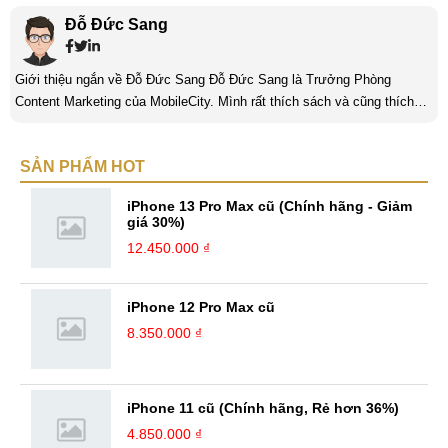
Đỗ Đức Sang
Giới thiệu ngắn về Đỗ Đức Sang Đỗ Đức Sang là Trưởng Phòng
Content Marketing của MobileCity. Mình rất thích sách và cũng thích
viết nữa. Mình luôn thích viết ra những suy nghĩ, cảm nhận của bản
thân ở bất cứ khoảnh khắc nào đặc biệt để lưu giữ lại làm kỉ niệm. Với
SẢN PHẨM HOT
bản thân Đỗ Đức Sang, viết chính là gửi gắm lại những cảm xúc, cảm
nhận, đánh giá chân thực nhất của mình với một vấn đề nào ...
iPhone 13 Pro Max cũ (Chính hãng - Giảm
giá 30%)
12.450.000 ₫
iPhone 12 Pro Max cũ
8.350.000 ₫
iPhone 11 cũ (Chính hãng, Rẻ hơn 36%)
4.850.000 ₫