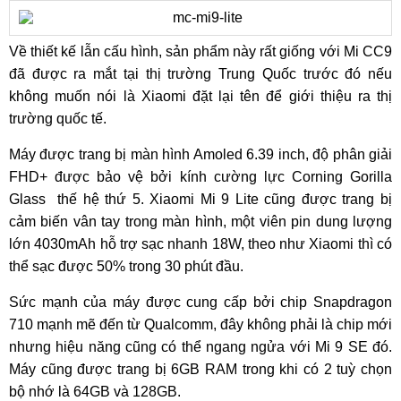
Về thiết kế lẫn cấu hình, sản phẩm này rất giống với Mi CC9
đã được ra mắt tại thị trường Trung Quốc trước đó nếu
không muốn nói là Xiaomi đặt lại tên để giới thiệu ra thị
trường quốc tế.
Máy được trang bị màn hình Amoled 6.39 inch, độ phân giải
FHD+ được bảo vệ bởi kính cường lực Corning Gorilla
Glass thế hệ thứ 5. Xiaomi Mi 9 Lite cũng được trang bị
cảm biến vân tay trong màn hình, một viên pin dung lượng
lớn 4030mAh hỗ trợ sạc nhanh 18W, theo như Xiaomi thì có
thể sạc được 50% trong 30 phút đầu.
Sức mạnh của máy được cung cấp bởi chip Snapdragon
710 mạnh mẽ đến từ Qualcomm, đây không phải là chip mới
nhưng hiệu năng cũng có thể ngang ngửa với Mi 9 SE đó.
Máy cũng được trang bị 6GB RAM trong khi có 2 tuỳ chọn
bộ nhớ là 64GB và 128GB.