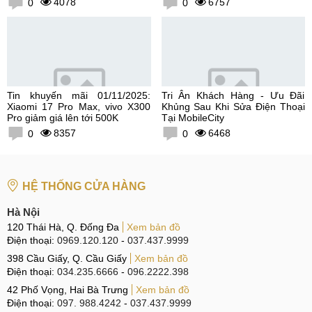
4078
6757
0
0
Tin khuyến mãi 01/11/2025:
Tri Ân Khách Hàng - Ưu Đãi
Xiaomi 17 Pro Max, vivo X300
Khủng Sau Khi Sửa Điện Thoại
Pro giảm giá lên tới 500K
Tại MobileCity
8357
6468
0
0
HỆ THỐNG CỬA HÀNG
Hà Nội
120 Thái Hà, Q. Đống Đa
Xem bản đồ
Điện thoại:
0969.120.120
-
037.437.9999
398 Cầu Giấy, Q. Cầu Giấy
Xem bản đồ
Điện thoại:
034.235.6666
-
096.2222.398
42 Phố Vọng, Hai Bà Trưng
Xem bản đồ
Điện thoại:
097. 988.4242
-
037.437.9999