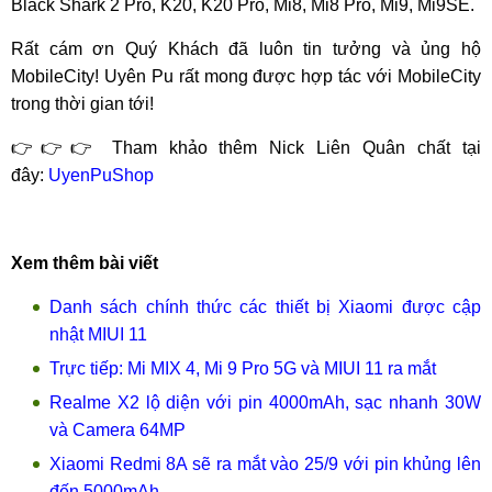
Black Shark 2 Pro, K20, K20 Pro, Mi8, Mi8 Pro, Mi9, Mi9SE.
Rất cám ơn Quý Khách đã luôn tin tưởng và ủng hộ
MobileCity! Uyên Pu rất mong được hợp tác với MobileCity
trong thời gian tới!
👉👉👉 Tham khảo thêm Nick Liên Quân chất tại
đây:
UyenPuShop
Xem thêm bài viết
Danh sách chính thức các thiết bị Xiaomi được cập
nhật MIUI 11
Trực tiếp: Mi MIX 4, Mi 9 Pro 5G và MIUI 11 ra mắt
Realme X2 lộ diện với pin 4000mAh, sạc nhanh 30W
và Camera 64MP
Xiaomi Redmi 8A sẽ ra mắt vào 25/9 với pin khủng lên
đến 5000mAh