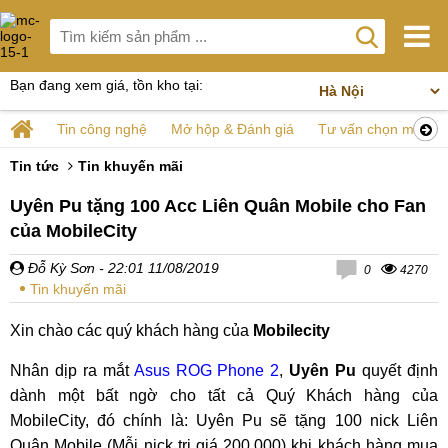
Bạn đang xem giá, tồn kho tại:
Tin công nghệ
Mở hộp & Đánh giá
Tư vấn chọn mua
Tin tức
Tin khuyến mãi
Uyên Pu tặng 100 Acc Liên Quân Mobile cho Fan
của MobileCity
Đỗ Kỳ Sơn
- 22:01 11/08/2019
0
4270
Tin khuyến mãi
Xin chào các quý khách hàng của
Mobilecity
Nhân dịp ra mắt
Asus ROG Phone 2
,
Uyên Pu
quyết định
dành một bất ngờ cho tất cả Quý Khách hàng của
MobileCity, đó chính là: Uyên Pu sẽ tặng 100 nick Liên
Quân Mobile (Mỗi nick trị giá 200.000) khi khách hàng mua