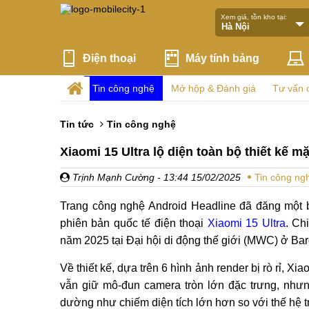
Xem giá, tồn kho tại:
Điện thoại
Máy tính bảng
Tin công nghệ
Mở hộp & Đánh giá
Tư vấn 
Tin tức
Tin công nghệ
Xiaomi 15 Ultra lộ diện toàn bộ thiết kế 
Trịnh Mạnh Cường
- 13:44 15/02/2025
Tin công ng
Trang công nghệ Android Headline đã đăng một b
phiên bản quốc tế điện thoại
Xiaomi 15 Ultra
. Ch
năm 2025 tại Đại hội di động thế giới (MWC) ở Bar
Về thiết kế, dựa trên 6 hình ảnh render bị rò rỉ, X
vẫn giữ mô-đun camera tròn lớn đặc trưng, như
dường như chiếm diện tích lớn hơn so với thế hệ t