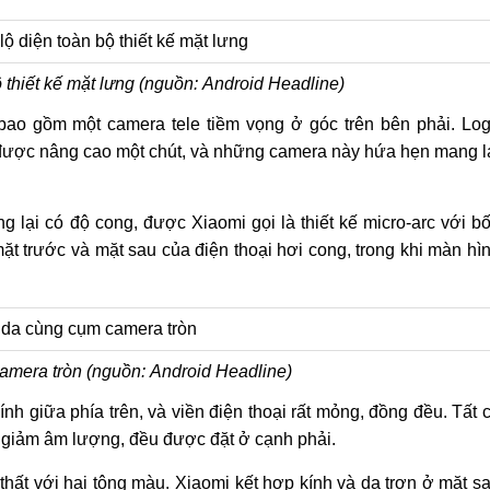
ộ thiết kế mặt lưng (nguồn: Android Headline)
 bao gồm một camera tele tiềm vọng ở góc trên bên phải. Lo
 được nâng cao một chút, và những camera này hứa hẹn mang l
 lại có độ cong, được Xiaomi gọi là thiết kế micro-arc với b
ặt trước và mặt sau của điện thoại hơi cong, trong khi màn hì
amera tròn (nguồn: Android Headline)
h giữa phía trên, và viền điện thoại rất mỏng, đồng đều. Tất 
g giảm âm lượng, đều được đặt ở cạnh phải.
 thất với hai tông màu. Xiaomi kết hợp kính và da trơn ở mặt s