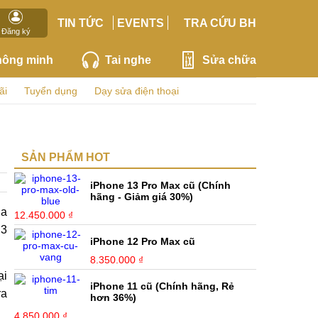
TIN TỨC
EVENTS
TRA CỨU BH
Đăng ký
hông minh
Tai nghe
Sửa chữa
ãi
Tuyển dụng
Dạy sửa điện thoại
SẢN PHẨM HOT
iPhone 13 Pro Max cũ (Chính
hãng - Giảm giá 30%)
ủa
12.450.000 ₫
 3
iPhone 12 Pro Max cũ
8.350.000 ₫
ại
iPhone 11 cũ (Chính hãng, Rẻ
ra
hơn 36%)
4.850.000 ₫