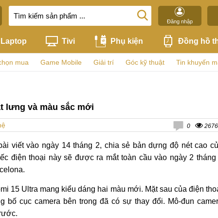
Đăng nhập
Laptop
Tivi
Phụ kiện
Đồng hồ t
chọn mua
Game Mobile
Giải trí
Góc kỹ thuật
Tin khuyến m
mặt lưng và màu sắc mới
hệ
0
2676
ài viết vào ngày 14 tháng 2, chia sẻ bản dựng độ nét cao c
iếc điện thoại này sẽ được ra mắt toàn cầu vào ngày 2 tháng
celona.
iaomi 15 Ultra mang kiểu dáng hai màu mới. Mặt sau của điện tho
ng bố cục camera bên trong đã có sự thay đổi. Mô-đun came
rước.