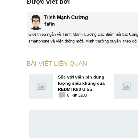
Được viết bởi
Trịnh Mạnh Cường
Giới thiệu ngắn về Trịnh Mạnh Cường Đặc điểm nổi bật Công nghệ là một điều thú vị, mình luôn dành sự chú ý cho các sản phẩm
smartphone và viễn thông mới. Mình thường xuyên theo dõi 
BÀI VIẾT LIÊN QUAN
5 ra mắt
Sốc với viên pin dung
ấp thiết kế
lượng siêu khủng của
ế giới
REDMI K80 Ultra
5
0
3200