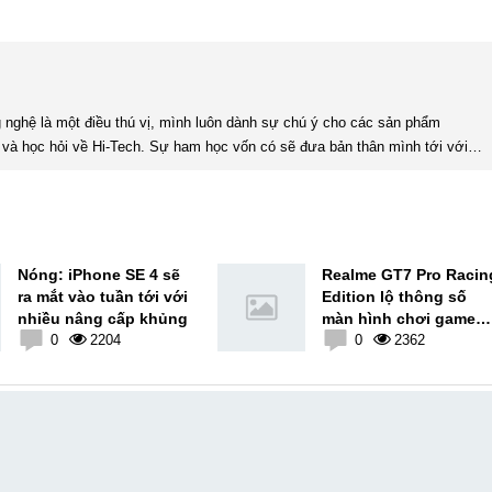
và học hỏi về Hi-Tech. Sự ham học vốn có sẽ đưa bản thân mình tới với
nhiều sự hiểu biết mới mẻ và thú vị. Tinh thần tự giác và sự chuyên nghiệp là điều mà mình đang rèn luyện và hướng tới. ...
Nóng: iPhone SE 4 sẽ
Realme GT7 Pro Racin
ra mắt vào tuần tới với
Edition lộ thông số
nhiều nâng cấp khủng
màn hình chơi game
0
2204
khủng
0
2362