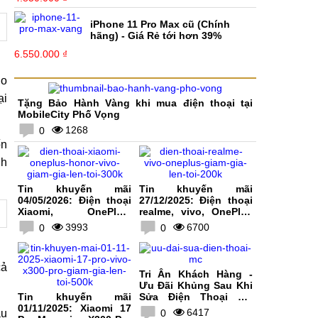
iPhone 11 Pro Max cũ (Chính
hãng) - Giá Rẻ tới hơn 39%
6.550.000 ₫
go
ại
Tặng Bảo Hành Vàng khi mua điện thoại tại
MobileCity Phố Vọng
1268
0
ốn
nh
Tin khuyến mãi
Tin khuyến mãi
04/05/2026: Điện thoại
27/12/2025: Điện thoại
Xiaomi, OnePlus,
realme, vivo, OnePlus
HONOR, vivo giảm giá
giảm giá lên tới 200K
3993
6700
0
0
lên tới 300K
cả
Tri Ân Khách Hàng -
Ưu Đãi Khủng Sau Khi
Tin khuyến mãi
Sửa Điện Thoại Tại
01/11/2025: Xiaomi 17
MobileCity
6417
au
0