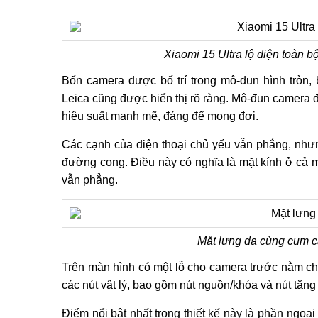
Xiaomi 15 Ultra lộ diện toàn b
Bốn camera được bố trí trong mô-đun hình tròn,
Leica cũng được hiển thị rõ ràng. Mô-đun camera
hiệu suất mạnh mẽ, đáng để mong đợi.
Các cạnh của điện thoại chủ yếu vẫn phẳng, nhưng
đường cong. Điều này có nghĩa là mặt kính ở cả m
vẫn phẳng.
Mặt lưng da cùng cụm c
Trên màn hình có một lỗ cho camera trước nằm chín
các nút vật lý, bao gồm nút nguồn/khóa và nút tăn
Điểm nổi bật nhất trong thiết kế này là phần ngoại