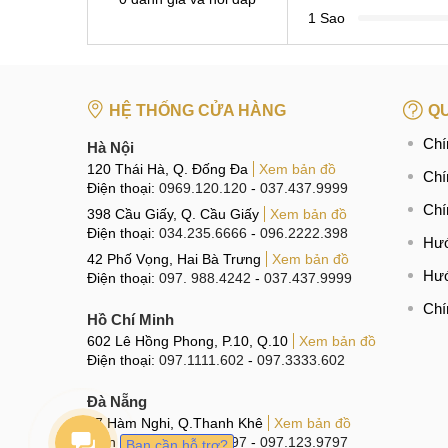
1 Sao
HỆ THỐNG CỬA HÀNG
QU
Chí
Hà Nội
120 Thái Hà, Q. Đống Đa
Xem bản đồ
Chí
Điện thoại:
0969.120.120
-
037.437.9999
Chí
398 Cầu Giấy, Q. Cầu Giấy
Xem bản đồ
Điện thoại:
034.235.6666
-
096.2222.398
Hướ
42 Phố Vọng, Hai Bà Trưng
Xem bản đồ
Hướ
Điện thoại:
097. 988.4242
-
037.437.9999
Chí
Hồ Chí Minh
602 Lê Hồng Phong, P.10, Q.10
Xem bản đồ
Điện thoại:
097.1111.602
-
097.3333.602
Đà Nẵng
97 Hàm Nghi, Q.Thanh Khê
Xem bản đồ
Điện thoại:
096.123.9797
-
097.123.9797
Bạn cần hỗ trợ?