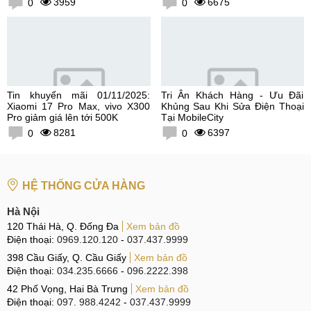
3959
6675
0
0
Tin khuyến mãi 01/11/2025:
Tri Ân Khách Hàng - Ưu Đãi
Xiaomi 17 Pro Max, vivo X300
Khủng Sau Khi Sửa Điện Thoại
Pro giảm giá lên tới 500K
Tại MobileCity
8281
6397
0
0
HỆ THỐNG CỬA HÀNG
Hà Nội
120 Thái Hà, Q. Đống Đa
Xem bản đồ
Điện thoại:
0969.120.120
-
037.437.9999
398 Cầu Giấy, Q. Cầu Giấy
Xem bản đồ
Điện thoại:
034.235.6666
-
096.2222.398
42 Phố Vọng, Hai Bà Trưng
Xem bản đồ
Điện thoại:
097. 988.4242
-
037.437.9999